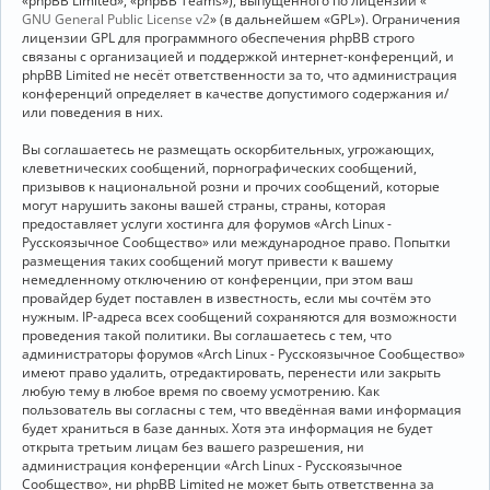
«phpBB Limited», «phpBB Teams»), выпущенного по лицензии «
GNU General Public License v2
» (в дальнейшем «GPL»). Ограничения
лицензии GPL для программного обеспечения phpBB строго
связаны с организацией и поддержкой интернет-конференций, и
phpBB Limited не несёт ответственности за то, что администрация
конференций определяет в качестве допустимого содержания и/
или поведения в них.
Вы соглашаетесь не размещать оскорбительных, угрожающих,
клеветнических сообщений, порнографических сообщений,
призывов к национальной розни и прочих сообщений, которые
могут нарушить законы вашей страны, страны, которая
предоставляет услуги хостинга для форумов «Arch Linux -
Русскоязычное Сообщество» или международное право. Попытки
размещения таких сообщений могут привести к вашему
немедленному отключению от конференции, при этом ваш
провайдер будет поставлен в известность, если мы сочтём это
нужным. IP-адреса всех сообщений сохраняются для возможности
проведения такой политики. Вы соглашаетесь с тем, что
администраторы форумов «Arch Linux - Русскоязычное Сообщество»
имеют право удалить, отредактировать, перенести или закрыть
любую тему в любое время по своему усмотрению. Как
пользователь вы согласны с тем, что введённая вами информация
будет храниться в базе данных. Хотя эта информация не будет
открыта третьим лицам без вашего разрешения, ни
администрация конференции «Arch Linux - Русскоязычное
Сообщество», ни phpBB Limited не может быть ответственна за