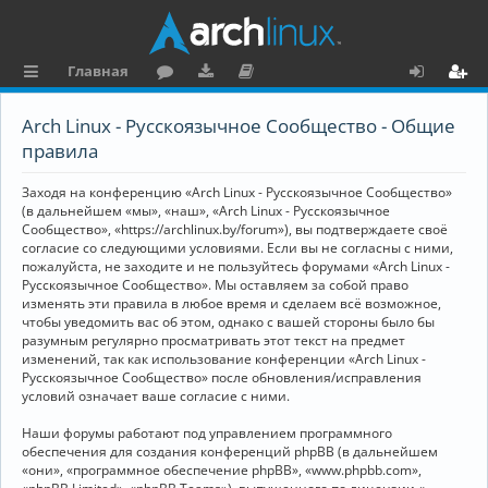
Главная
с
о
аг
о
х
ег
Arch Linux - Русскоязычное Сообщество - Общие
ы
ру
ру
ку
о
и
правила
л
м
зк
м
д
ст
Заходя на конференцию «Arch Linux - Русскоязычное Сообщество»
к
и
е
р
(в дальнейшем «мы», «наш», «Arch Linux - Русскоязычное
Сообщество», «https://archlinux.by/forum»), вы подтверждаете своё
и
н
а
согласие со следующими условиями. Если вы не согласны с ними,
пожалуйста, не заходите и не пользуйтесь форумами «Arch Linux -
та
ц
Русскоязычное Сообщество». Мы оставляем за собой право
ц
и
изменять эти правила в любое время и сделаем всё возможное,
чтобы уведомить вас об этом, однако с вашей стороны было бы
и
я
разумным регулярно просматривать этот текст на предмет
изменений, так как использование конференции «Arch Linux -
я
Русскоязычное Сообщество» после обновления/исправления
условий означает ваше согласие с ними.
Наши форумы работают под управлением программного
обеспечения для создания конференций phpBB (в дальнейшем
«они», «программное обеспечение phpBB», «www.phpbb.com»,