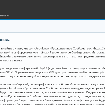
ация
авила
ьнейшем «мы», «наш», «Arch Linux - Русскоязычное Сообщество», «https://
 пользуйтесь форумами «Arch Linux - Русскоязычное Сообщество». Мы оста
 было бы разумным регулярно просматривать этот текст на предмет измене
огласие с ними.
я создания конференций phpBB (в дальнейшем «они», «программное обесп
шем «GPL»). Ограничения лицензии GPL для программного обеспечения php
дминистрация конференций определяет в качестве допустимого содержания
нических сообщений, порнографических сообщений, призывов к национал
орумов «Arch Linux - Русскоязычное Сообщество» или международное прав
дет поставлен в известность, если мы сочтём это нужным. IP-адреса вс
Linux - Русскоязычное Сообщество» имеют право удалить, отредактировать
и информация будет храниться в базе данных. Хотя эта информация не бу
ed не может быть ответственна за действия хакеров, которые могут приве