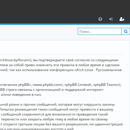
С
F
х
ег
A
о
и
Q
д
ст
р
archlinux.by/forum»), вы подтверждаете своё согласие со следующими
а
вляем за собой право изменять эти правила в любое время и сделаем
ний, так как использование конференции «Arch Linux - Русскоязычное
ц
и
ечение phpBB», «www.phpbb.com», «phpBB Limited», «phpBB Teams»),
я
BB строго связаны с организацией и поддержкой интернет-
 и/или поведения в них.
ьной розни и прочих сообщений, которые могут нарушить законы
о. Попытки размещения таких сообщений могут привести к вашему
ех сообщений сохраняются для возможности проведения такой
, перенести или закрыть любую тему в любое время по своему
дет открыта третьим лицам без вашего разрешения, ни администрация
сти к несанкционированному доступу к ней.