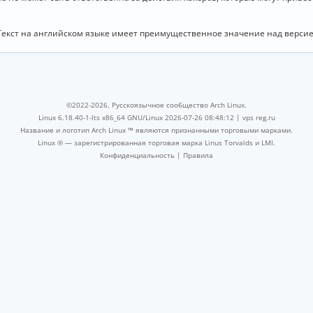
Текст на английском языке имеет преимущественное значение над версие
©2022-2026, Русскоязычное сообщество Arch Linux.
Linux 6.18.40-1-lts x86_64 GNU/Linux 2026-07-26 08:48:12 |
vps reg.ru
Название и логотип Arch Linux ™ являются признанными торговыми марками.
Linux ® — зарегистрированная торговая марка Linus Torvalds и LMI.
Конфиденциальность
|
Правила