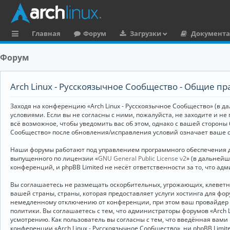
Главная
Форум
Загрузки
Документ
с
Форум
ы
л
Arch Linux - Русскоязычное Сообщество - Общие пр
к
Заходя на конференцию «Arch Linux - Русскоязычное Сообщество» (в дал
и
условиями. Если вы не согласны с ними, пожалуйста, не заходите и не
всё возможное, чтобы уведомить вас об этом, однако с вашей стороны
Сообщество» после обновления/исправления условий означает ваше с
Наши форумы работают под управлением программного обеспечения дл
выпущенного по лицензии «
GNU General Public License v2
» (в дальней
конференций, и phpBB Limited не несёт ответственности за то, что а
Вы соглашаетесь не размещать оскорбительных, угрожающих, клевет
вашей страны, страны, которая предоставляет услуги хостинга для ф
немедленному отключению от конференции, при этом ваш провайдер бу
политики. Вы соглашаетесь с тем, что администраторы форумов «Arch 
усмотрению. Как пользователь вы согласны с тем, что введённая вам
конференции «Arch Linux - Русскоязычное Сообщество», ни phpBB Limit