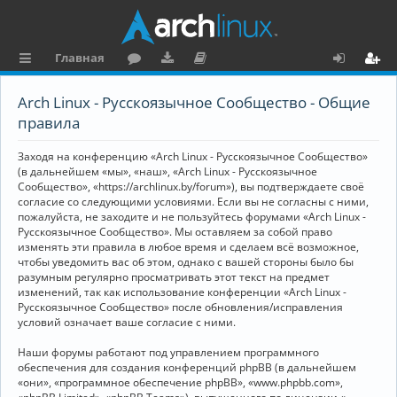
Главная
с
о
аг
о
х
ег
Arch Linux - Русскоязычное Сообщество - Общие
ы
ру
ру
ку
о
и
правила
л
м
зк
м
д
ст
Заходя на конференцию «Arch Linux - Русскоязычное Сообщество»
к
и
е
р
(в дальнейшем «мы», «наш», «Arch Linux - Русскоязычное
Сообщество», «https://archlinux.by/forum»), вы подтверждаете своё
и
н
а
согласие со следующими условиями. Если вы не согласны с ними,
пожалуйста, не заходите и не пользуйтесь форумами «Arch Linux -
та
ц
Русскоязычное Сообщество». Мы оставляем за собой право
ц
и
изменять эти правила в любое время и сделаем всё возможное,
чтобы уведомить вас об этом, однако с вашей стороны было бы
и
я
разумным регулярно просматривать этот текст на предмет
изменений, так как использование конференции «Arch Linux -
я
Русскоязычное Сообщество» после обновления/исправления
условий означает ваше согласие с ними.
Наши форумы работают под управлением программного
обеспечения для создания конференций phpBB (в дальнейшем
«они», «программное обеспечение phpBB», «www.phpbb.com»,