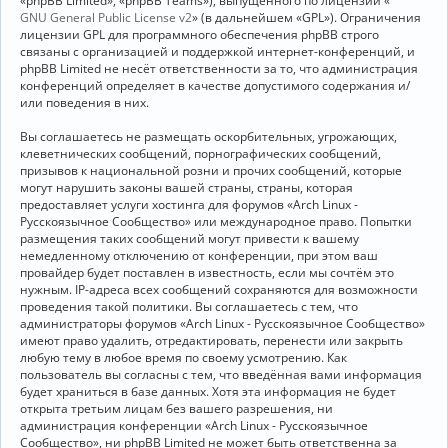
«phpBB Limited», «phpBB Teams»), выпущенного по лицензии «
GNU General Public License v2
» (в дальнейшем «GPL»). Ограничения
лицензии GPL для программного обеспечения phpBB строго
связаны с организацией и поддержкой интернет-конференций, и
phpBB Limited не несёт ответственности за то, что администрация
конференций определяет в качестве допустимого содержания и/
или поведения в них.
Вы соглашаетесь не размещать оскорбительных, угрожающих,
клеветнических сообщений, порнографических сообщений,
призывов к национальной розни и прочих сообщений, которые
могут нарушить законы вашей страны, страны, которая
предоставляет услуги хостинга для форумов «Arch Linux -
Русскоязычное Сообщество» или международное право. Попытки
размещения таких сообщений могут привести к вашему
немедленному отключению от конференции, при этом ваш
провайдер будет поставлен в известность, если мы сочтём это
нужным. IP-адреса всех сообщений сохраняются для возможности
проведения такой политики. Вы соглашаетесь с тем, что
администраторы форумов «Arch Linux - Русскоязычное Сообщество»
имеют право удалить, отредактировать, перенести или закрыть
любую тему в любое время по своему усмотрению. Как
пользователь вы согласны с тем, что введённая вами информация
будет храниться в базе данных. Хотя эта информация не будет
открыта третьим лицам без вашего разрешения, ни
администрация конференции «Arch Linux - Русскоязычное
Сообщество», ни phpBB Limited не может быть ответственна за