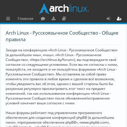
Главная
с
о
аг
о
х
ег
Arch Linux - Русскоязычное Сообщество - Общие
ы
ру
ру
ку
о
и
правила
л
м
зк
м
д
ст
Заходя на конференцию «Arch Linux - Русскоязычное Сообщество»
к
и
е
р
(в дальнейшем «мы», «наш», «Arch Linux - Русскоязычное
Сообщество», «https://archlinux.by/forum»), вы подтверждаете своё
и
н
а
согласие со следующими условиями. Если вы не согласны с ними,
пожалуйста, не заходите и не пользуйтесь форумами «Arch Linux -
та
ц
Русскоязычное Сообщество». Мы оставляем за собой право
ц
и
изменять эти правила в любое время и сделаем всё возможное,
чтобы уведомить вас об этом, однако с вашей стороны было бы
и
я
разумным регулярно просматривать этот текст на предмет
изменений, так как использование конференции «Arch Linux -
я
Русскоязычное Сообщество» после обновления/исправления
условий означает ваше согласие с ними.
Наши форумы работают под управлением программного
обеспечения для создания конференций phpBB (в дальнейшем
«они», «программное обеспечение phpBB», «www.phpbb.com»,