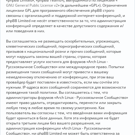
«phpBB Limited», «phpBB Teams»), выпущенного по лицензии «
GNU General Public License v2
» (в дальнейшем «GPL»). Ограничения
лицензии GPL для программного обеспечения phpBB строго
связаны с организацией и поддержкой интернет-конференций, и
phpBB Limited не несёт ответственности за то, что администрация
конференций определяет в качестве допустимого содержания и/
или поведения в них.
Вы соглашаетесь не размещать оскорбительных, угрожающих,
клеветнических сообщений, порнографических сообщений,
призывов к национальной розни и прочих сообщений, которые
могут нарушить законы вашей страны, страны, которая
предоставляет услуги хостинга для форумов «Arch Linux -
Русскоязычное Сообщество» или международное право. Попытки
размещения таких сообщений могут привести к вашему
немедленному отключению от конференции, при этом ваш
провайдер будет поставлен в известность, если мы сочтём это
нужным. IP-адреса всех сообщений сохраняются для возможности
проведения такой политики. Вы соглашаетесь с тем, что
администраторы форумов «Arch Linux - Русскоязычное Сообщество»
имеют право удалить, отредактировать, перенести или закрыть
любую тему в любое время по своему усмотрению. Как
пользователь вы согласны с тем, что введённая вами информация
будет храниться в базе данных. Хотя эта информация не будет
открыта третьим лицам без вашего разрешения, ни
администрация конференции «Arch Linux - Русскоязычное
Сообщество», ни phpBB Limited не может быть ответственна за