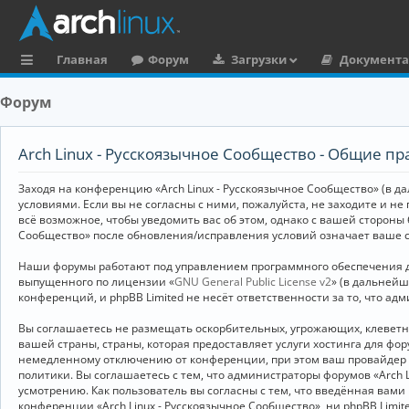
Главная
Форум
Загрузки
Документ
с
Форум
ы
л
Arch Linux - Русскоязычное Сообщество - Общие пр
к
Заходя на конференцию «Arch Linux - Русскоязычное Сообщество» (в дал
и
условиями. Если вы не согласны с ними, пожалуйста, не заходите и не
всё возможное, чтобы уведомить вас об этом, однако с вашей стороны
Сообщество» после обновления/исправления условий означает ваше с
Наши форумы работают под управлением программного обеспечения дл
выпущенного по лицензии «
GNU General Public License v2
» (в дальней
конференций, и phpBB Limited не несёт ответственности за то, что а
Вы соглашаетесь не размещать оскорбительных, угрожающих, клевет
вашей страны, страны, которая предоставляет услуги хостинга для ф
немедленному отключению от конференции, при этом ваш провайдер бу
политики. Вы соглашаетесь с тем, что администраторы форумов «Arch 
усмотрению. Как пользователь вы согласны с тем, что введённая вам
конференции «Arch Linux - Русскоязычное Сообщество», ни phpBB Limit