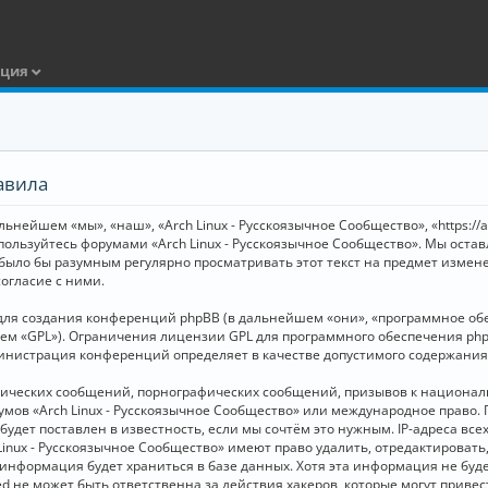
ация
авила
ьнейшем «мы», «наш», «Arch Linux - Русскоязычное Сообщество», «https://
 пользуйтесь форумами «Arch Linux - Русскоязычное Сообщество». Мы оста
 было бы разумным регулярно просматривать этот текст на предмет измене
огласие с ними.
я создания конференций phpBB (в дальнейшем «они», «программное обесп
шем «GPL»). Ограничения лицензии GPL для программного обеспечения php
дминистрация конференций определяет в качестве допустимого содержания
нических сообщений, порнографических сообщений, призывов к национал
орумов «Arch Linux - Русскоязычное Сообщество» или международное прав
дет поставлен в известность, если мы сочтём это нужным. IP-адреса вс
Linux - Русскоязычное Сообщество» имеют право удалить, отредактировать
и информация будет храниться в базе данных. Хотя эта информация не бу
ed не может быть ответственна за действия хакеров, которые могут приве