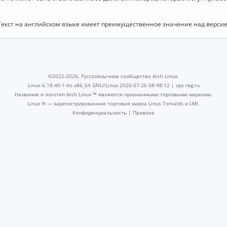
Текст на английском языке имеет преимущественное значение над версие
©2022-2026, Русскоязычное сообщество Arch Linux.
Linux 6.18.40-1-lts x86_64 GNU/Linux 2026-07-26 08:48:12 |
vps reg.ru
Название и логотип Arch Linux ™ являются признанными торговыми марками.
Linux ® — зарегистрированная торговая марка Linus Torvalds и LMI.
Конфиденциальность
|
Правила