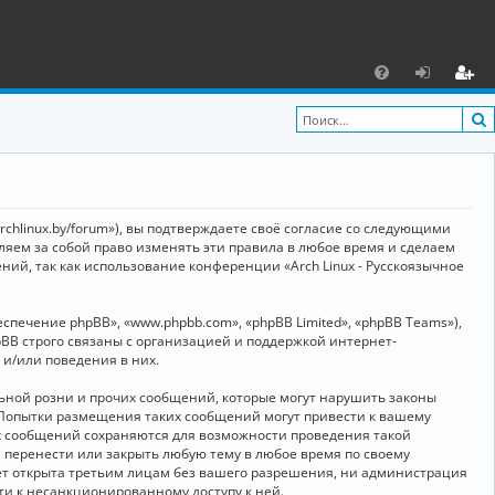
С
F
х
ег
A
о
и
Q
д
ст
р
archlinux.by/forum»), вы подтверждаете своё согласие со следующими
а
вляем за собой право изменять эти правила в любое время и сделаем
ний, так как использование конференции «Arch Linux - Русскоязычное
ц
и
ечение phpBB», «www.phpbb.com», «phpBB Limited», «phpBB Teams»),
я
BB строго связаны с организацией и поддержкой интернет-
 и/или поведения в них.
ьной розни и прочих сообщений, которые могут нарушить законы
о. Попытки размещения таких сообщений могут привести к вашему
ех сообщений сохраняются для возможности проведения такой
, перенести или закрыть любую тему в любое время по своему
дет открыта третьим лицам без вашего разрешения, ни администрация
сти к несанкционированному доступу к ней.