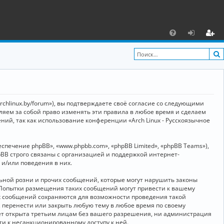
С
F
х
ег
A
о
и
Q
д
ст
р
archlinux.by/forum»), вы подтверждаете своё согласие со следующими
а
вляем за собой право изменять эти правила в любое время и сделаем
ний, так как использование конференции «Arch Linux - Русскоязычное
ц
и
ечение phpBB», «www.phpbb.com», «phpBB Limited», «phpBB Teams»),
я
BB строго связаны с организацией и поддержкой интернет-
 и/или поведения в них.
ьной розни и прочих сообщений, которые могут нарушить законы
о. Попытки размещения таких сообщений могут привести к вашему
ех сообщений сохраняются для возможности проведения такой
, перенести или закрыть любую тему в любое время по своему
дет открыта третьим лицам без вашего разрешения, ни администрация
сти к несанкционированному доступу к ней.