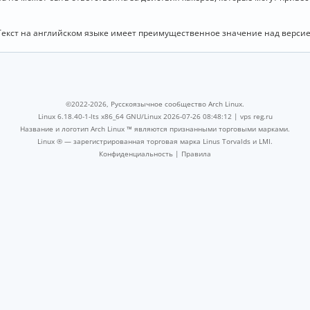
Текст на английском языке имеет преимущественное значение над версие
©2022-2026, Русскоязычное сообщество Arch Linux.
Linux 6.18.40-1-lts x86_64 GNU/Linux 2026-07-26 08:48:12 |
vps reg.ru
Название и логотип Arch Linux ™ являются признанными торговыми марками.
Linux ® — зарегистрированная торговая марка Linus Torvalds и LMI.
Конфиденциальность
|
Правила