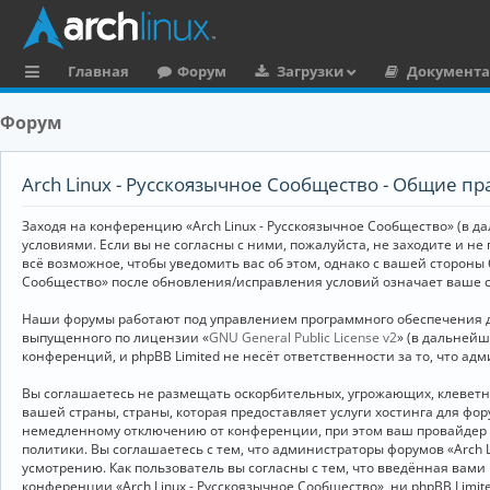
Главная
Форум
Загрузки
Документ
с
Форум
ы
л
Arch Linux - Русскоязычное Сообщество - Общие пр
к
Заходя на конференцию «Arch Linux - Русскоязычное Сообщество» (в дал
и
условиями. Если вы не согласны с ними, пожалуйста, не заходите и не
всё возможное, чтобы уведомить вас об этом, однако с вашей стороны
Сообщество» после обновления/исправления условий означает ваше с
Наши форумы работают под управлением программного обеспечения дл
выпущенного по лицензии «
GNU General Public License v2
» (в дальней
конференций, и phpBB Limited не несёт ответственности за то, что а
Вы соглашаетесь не размещать оскорбительных, угрожающих, клевет
вашей страны, страны, которая предоставляет услуги хостинга для ф
немедленному отключению от конференции, при этом ваш провайдер бу
политики. Вы соглашаетесь с тем, что администраторы форумов «Arch 
усмотрению. Как пользователь вы согласны с тем, что введённая вам
конференции «Arch Linux - Русскоязычное Сообщество», ни phpBB Limit