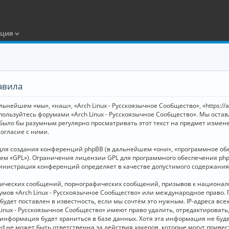
ация
авила
ьнейшем «мы», «наш», «Arch Linux - Русскоязычное Сообщество», «https://
 пользуйтесь форумами «Arch Linux - Русскоязычное Сообщество». Мы оста
 было бы разумным регулярно просматривать этот текст на предмет измене
огласие с ними.
я создания конференций phpBB (в дальнейшем «они», «программное обесп
шем «GPL»). Ограничения лицензии GPL для программного обеспечения php
дминистрация конференций определяет в качестве допустимого содержания
нических сообщений, порнографических сообщений, призывов к национал
орумов «Arch Linux - Русскоязычное Сообщество» или международное прав
дет поставлен в известность, если мы сочтём это нужным. IP-адреса вс
Linux - Русскоязычное Сообщество» имеют право удалить, отредактировать
и информация будет храниться в базе данных. Хотя эта информация не бу
ed не может быть ответственна за действия хакеров, которые могут приве