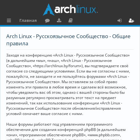
Главная
с
о
аг
о
х
ег
Arch Linux - Русскоязычное Сообщество - Общие
ы
ру
ру
ку
о
и
правила
л
м
зк
м
д
ст
Заходя на конференцию «Arch Linux - Русскоязычное Сообщество»
к
и
е
р
(в дальнейшем «мы», «наш», «Arch Linux - Русскоязычное
Сообщество», «https://archlinux.by/forum»), вы подтверждаете своё
и
н
а
согласие со следующими условиями. Если вы не согласны с ними,
пожалуйста, не заходите и не пользуйтесь форумами «Arch Linux -
та
ц
Русскоязычное Сообщество». Мы оставляем за собой право
ц
и
изменять эти правила в любое время и сделаем всё возможное,
чтобы уведомить вас об этом, однако с вашей стороны было бы
и
я
разумным регулярно просматривать этот текст на предмет
изменений, так как использование конференции «Arch Linux -
я
Русскоязычное Сообщество» после обновления/исправления
условий означает ваше согласие с ними.
Наши форумы работают под управлением программного
обеспечения для создания конференций phpBB (в дальнейшем
«они», «программное обеспечение phpBB», «www.phpbb.com»,