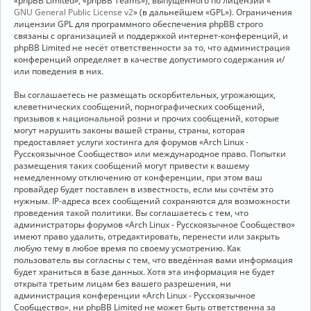
«phpBB Limited», «phpBB Teams»), выпущенного по лицензии «
GNU General Public License v2
» (в дальнейшем «GPL»). Ограничения
лицензии GPL для программного обеспечения phpBB строго
связаны с организацией и поддержкой интернет-конференций, и
phpBB Limited не несёт ответственности за то, что администрация
конференций определяет в качестве допустимого содержания и/
или поведения в них.
Вы соглашаетесь не размещать оскорбительных, угрожающих,
клеветнических сообщений, порнографических сообщений,
призывов к национальной розни и прочих сообщений, которые
могут нарушить законы вашей страны, страны, которая
предоставляет услуги хостинга для форумов «Arch Linux -
Русскоязычное Сообщество» или международное право. Попытки
размещения таких сообщений могут привести к вашему
немедленному отключению от конференции, при этом ваш
провайдер будет поставлен в известность, если мы сочтём это
нужным. IP-адреса всех сообщений сохраняются для возможности
проведения такой политики. Вы соглашаетесь с тем, что
администраторы форумов «Arch Linux - Русскоязычное Сообщество»
имеют право удалить, отредактировать, перенести или закрыть
любую тему в любое время по своему усмотрению. Как
пользователь вы согласны с тем, что введённая вами информация
будет храниться в базе данных. Хотя эта информация не будет
открыта третьим лицам без вашего разрешения, ни
администрация конференции «Arch Linux - Русскоязычное
Сообщество», ни phpBB Limited не может быть ответственна за