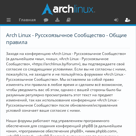
Главная
с
о
аг
о
х
ег
Arch Linux - Русскоязычное Сообщество - Общие
ы
ру
ру
ку
о
и
правила
л
м
зк
м
д
ст
Заходя на конференцию «Arch Linux - Русскоязычное Сообщество»
к
и
е
р
(в дальнейшем «мы», «наш», «Arch Linux - Русскоязычное
Сообщество», «https://archlinux.by/forum»), вы подтверждаете своё
и
н
а
согласие со следующими условиями. Если вы не согласны с ними,
пожалуйста, не заходите и не пользуйтесь форумами «Arch Linux -
та
ц
Русскоязычное Сообщество». Мы оставляем за собой право
ц
и
изменять эти правила в любое время и сделаем всё возможное,
чтобы уведомить вас об этом, однако с вашей стороны было бы
и
я
разумным регулярно просматривать этот текст на предмет
изменений, так как использование конференции «Arch Linux -
я
Русскоязычное Сообщество» после обновления/исправления
условий означает ваше согласие с ними.
Наши форумы работают под управлением программного
обеспечения для создания конференций phpBB (в дальнейшем
«они», «программное обеспечение phpBB», «www.phpbb.com»,