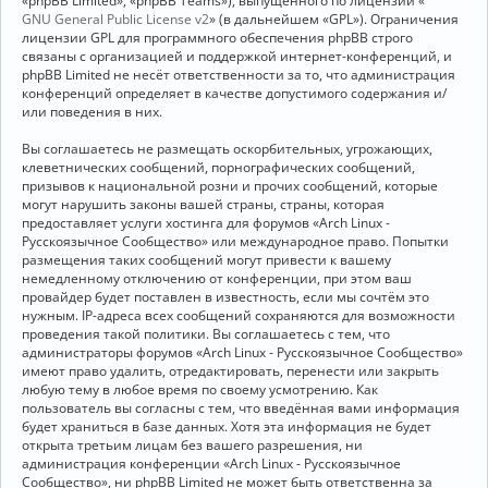
«phpBB Limited», «phpBB Teams»), выпущенного по лицензии «
GNU General Public License v2
» (в дальнейшем «GPL»). Ограничения
лицензии GPL для программного обеспечения phpBB строго
связаны с организацией и поддержкой интернет-конференций, и
phpBB Limited не несёт ответственности за то, что администрация
конференций определяет в качестве допустимого содержания и/
или поведения в них.
Вы соглашаетесь не размещать оскорбительных, угрожающих,
клеветнических сообщений, порнографических сообщений,
призывов к национальной розни и прочих сообщений, которые
могут нарушить законы вашей страны, страны, которая
предоставляет услуги хостинга для форумов «Arch Linux -
Русскоязычное Сообщество» или международное право. Попытки
размещения таких сообщений могут привести к вашему
немедленному отключению от конференции, при этом ваш
провайдер будет поставлен в известность, если мы сочтём это
нужным. IP-адреса всех сообщений сохраняются для возможности
проведения такой политики. Вы соглашаетесь с тем, что
администраторы форумов «Arch Linux - Русскоязычное Сообщество»
имеют право удалить, отредактировать, перенести или закрыть
любую тему в любое время по своему усмотрению. Как
пользователь вы согласны с тем, что введённая вами информация
будет храниться в базе данных. Хотя эта информация не будет
открыта третьим лицам без вашего разрешения, ни
администрация конференции «Arch Linux - Русскоязычное
Сообщество», ни phpBB Limited не может быть ответственна за