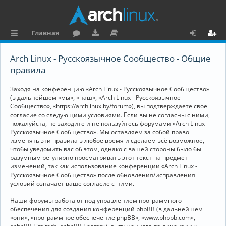
Главная
с
о
аг
о
х
ег
Arch Linux - Русскоязычное Сообщество - Общие
ы
ру
ру
ку
о
и
правила
л
м
зк
м
д
ст
Заходя на конференцию «Arch Linux - Русскоязычное Сообщество»
к
и
е
р
(в дальнейшем «мы», «наш», «Arch Linux - Русскоязычное
Сообщество», «https://archlinux.by/forum»), вы подтверждаете своё
и
н
а
согласие со следующими условиями. Если вы не согласны с ними,
пожалуйста, не заходите и не пользуйтесь форумами «Arch Linux -
та
ц
Русскоязычное Сообщество». Мы оставляем за собой право
ц
и
изменять эти правила в любое время и сделаем всё возможное,
чтобы уведомить вас об этом, однако с вашей стороны было бы
и
я
разумным регулярно просматривать этот текст на предмет
изменений, так как использование конференции «Arch Linux -
я
Русскоязычное Сообщество» после обновления/исправления
условий означает ваше согласие с ними.
Наши форумы работают под управлением программного
обеспечения для создания конференций phpBB (в дальнейшем
«они», «программное обеспечение phpBB», «www.phpbb.com»,