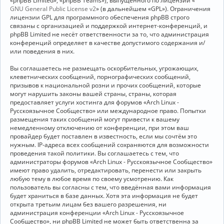
«phpBB Limited», «phpBB Teams»), выпущенного по лицензии «
GNU General Public License v2
» (в дальнейшем «GPL»). Ограничения
лицензии GPL для программного обеспечения phpBB строго
связаны с организацией и поддержкой интернет-конференций, и
phpBB Limited не несёт ответственности за то, что администрация
конференций определяет в качестве допустимого содержания и/
или поведения в них.
Вы соглашаетесь не размещать оскорбительных, угрожающих,
клеветнических сообщений, порнографических сообщений,
призывов к национальной розни и прочих сообщений, которые
могут нарушить законы вашей страны, страны, которая
предоставляет услуги хостинга для форумов «Arch Linux -
Русскоязычное Сообщество» или международное право. Попытки
размещения таких сообщений могут привести к вашему
немедленному отключению от конференции, при этом ваш
провайдер будет поставлен в известность, если мы сочтём это
нужным. IP-адреса всех сообщений сохраняются для возможности
проведения такой политики. Вы соглашаетесь с тем, что
администраторы форумов «Arch Linux - Русскоязычное Сообщество»
имеют право удалить, отредактировать, перенести или закрыть
любую тему в любое время по своему усмотрению. Как
пользователь вы согласны с тем, что введённая вами информация
будет храниться в базе данных. Хотя эта информация не будет
открыта третьим лицам без вашего разрешения, ни
администрация конференции «Arch Linux - Русскоязычное
Сообщество», ни phpBB Limited не может быть ответственна за