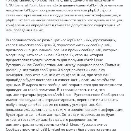
«phpBB Limited», «phpBB Teams»), выпущенного по лицензии «
GNU General Public License v2
» (в дальнейшем «GPL»). Ограничения
лицензии GPL для программного обеспечения phpBB строго
связаны с организацией и поддержкой интернет-конференций, и
phpBB Limited не несёт ответственности за то, что администрация
конференций определяет в качестве допустимого содержания и/
или поведения в них.
Вы соглашаетесь не размещать оскорбительных, угрожающих,
клеветнических сообщений, порнографических сообщений,
призывов к национальной розни и прочих сообщений, которые
могут нарушить законы вашей страны, страны, которая
предоставляет услуги хостинга для форумов «Arch Linux -
Русскоязычное Сообщество» или международное право. Попытки
размещения таких сообщений могут привести к вашему
немедленному отключению от конференции, при этом ваш
провайдер будет поставлен в известность, если мы сочтём это
нужным. IP-адреса всех сообщений сохраняются для возможности
проведения такой политики. Вы соглашаетесь с тем, что
администраторы форумов «Arch Linux - Русскоязычное Сообщество»
имеют право удалить, отредактировать, перенести или закрыть
любую тему в любое время по своему усмотрению. Как
пользователь вы согласны с тем, что введённая вами информация
будет храниться в базе данных. Хотя эта информация не будет
открыта третьим лицам без вашего разрешения, ни
администрация конференции «Arch Linux - Русскоязычное
Сообщество», ни phpBB Limited не может быть ответственна за