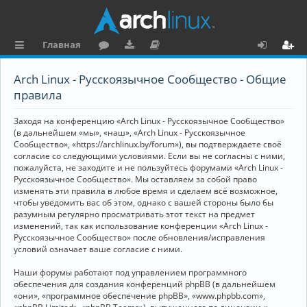
Главная
с
о
аг
о
х
ег
Arch Linux - Русскоязычное Сообщество - Общие
ы
ру
ру
ку
о
и
правила
л
м
зк
м
д
ст
Заходя на конференцию «Arch Linux - Русскоязычное Сообщество»
к
и
е
р
(в дальнейшем «мы», «наш», «Arch Linux - Русскоязычное
Сообщество», «https://archlinux.by/forum»), вы подтверждаете своё
и
н
а
согласие со следующими условиями. Если вы не согласны с ними,
пожалуйста, не заходите и не пользуйтесь форумами «Arch Linux -
та
ц
Русскоязычное Сообщество». Мы оставляем за собой право
ц
и
изменять эти правила в любое время и сделаем всё возможное,
чтобы уведомить вас об этом, однако с вашей стороны было бы
и
я
разумным регулярно просматривать этот текст на предмет
изменений, так как использование конференции «Arch Linux -
я
Русскоязычное Сообщество» после обновления/исправления
условий означает ваше согласие с ними.
Наши форумы работают под управлением программного
обеспечения для создания конференций phpBB (в дальнейшем
«они», «программное обеспечение phpBB», «www.phpbb.com»,