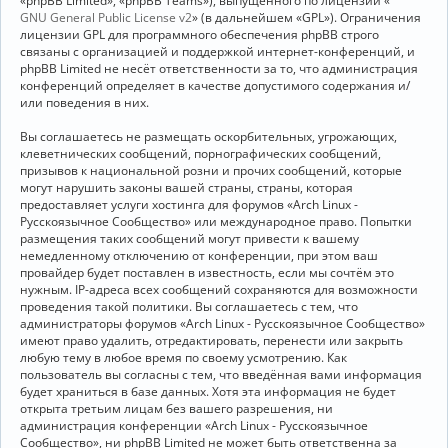
«phpBB Limited», «phpBB Teams»), выпущенного по лицензии «
GNU General Public License v2
» (в дальнейшем «GPL»). Ограничения
лицензии GPL для программного обеспечения phpBB строго
связаны с организацией и поддержкой интернет-конференций, и
phpBB Limited не несёт ответственности за то, что администрация
конференций определяет в качестве допустимого содержания и/
или поведения в них.
Вы соглашаетесь не размещать оскорбительных, угрожающих,
клеветнических сообщений, порнографических сообщений,
призывов к национальной розни и прочих сообщений, которые
могут нарушить законы вашей страны, страны, которая
предоставляет услуги хостинга для форумов «Arch Linux -
Русскоязычное Сообщество» или международное право. Попытки
размещения таких сообщений могут привести к вашему
немедленному отключению от конференции, при этом ваш
провайдер будет поставлен в известность, если мы сочтём это
нужным. IP-адреса всех сообщений сохраняются для возможности
проведения такой политики. Вы соглашаетесь с тем, что
администраторы форумов «Arch Linux - Русскоязычное Сообщество»
имеют право удалить, отредактировать, перенести или закрыть
любую тему в любое время по своему усмотрению. Как
пользователь вы согласны с тем, что введённая вами информация
будет храниться в базе данных. Хотя эта информация не будет
открыта третьим лицам без вашего разрешения, ни
администрация конференции «Arch Linux - Русскоязычное
Сообщество», ни phpBB Limited не может быть ответственна за