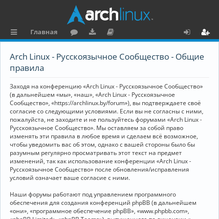
Главная
с
о
аг
о
х
ег
Arch Linux - Русскоязычное Сообщество - Общие
ы
ру
ру
ку
о
и
правила
л
м
зк
м
д
ст
Заходя на конференцию «Arch Linux - Русскоязычное Сообщество»
к
и
е
р
(в дальнейшем «мы», «наш», «Arch Linux - Русскоязычное
Сообщество», «https://archlinux.by/forum»), вы подтверждаете своё
и
н
а
согласие со следующими условиями. Если вы не согласны с ними,
пожалуйста, не заходите и не пользуйтесь форумами «Arch Linux -
та
ц
Русскоязычное Сообщество». Мы оставляем за собой право
ц
и
изменять эти правила в любое время и сделаем всё возможное,
чтобы уведомить вас об этом, однако с вашей стороны было бы
и
я
разумным регулярно просматривать этот текст на предмет
изменений, так как использование конференции «Arch Linux -
я
Русскоязычное Сообщество» после обновления/исправления
условий означает ваше согласие с ними.
Наши форумы работают под управлением программного
обеспечения для создания конференций phpBB (в дальнейшем
«они», «программное обеспечение phpBB», «www.phpbb.com»,