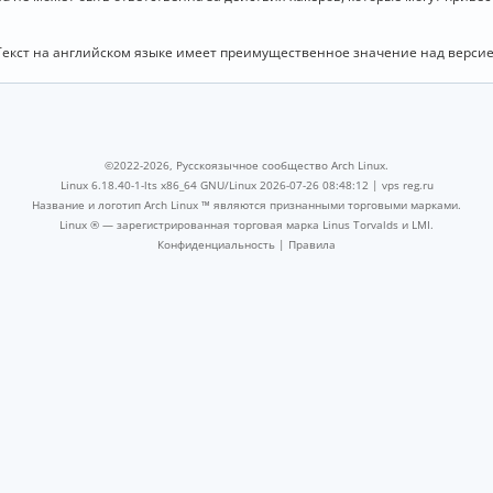
Текст на английском языке имеет преимущественное значение над версие
©2022-2026, Русскоязычное сообщество Arch Linux.
Linux 6.18.40-1-lts x86_64 GNU/Linux 2026-07-26 08:48:12 |
vps reg.ru
Название и логотип Arch Linux ™ являются признанными торговыми марками.
Linux ® — зарегистрированная торговая марка Linus Torvalds и LMI.
Конфиденциальность
|
Правила