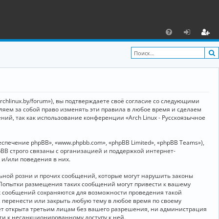
С
F
х
ег
A
о
и
Q
д
ст
р
archlinux.by/forum»), вы подтверждаете своё согласие со следующими
а
вляем за собой право изменять эти правила в любое время и сделаем
ний, так как использование конференции «Arch Linux - Русскоязычное
ц
и
ечение phpBB», «www.phpbb.com», «phpBB Limited», «phpBB Teams»),
я
BB строго связаны с организацией и поддержкой интернет-
 и/или поведения в них.
ьной розни и прочих сообщений, которые могут нарушить законы
о. Попытки размещения таких сообщений могут привести к вашему
ех сообщений сохраняются для возможности проведения такой
, перенести или закрыть любую тему в любое время по своему
дет открыта третьим лицам без вашего разрешения, ни администрация
сти к несанкционированному доступу к ней.