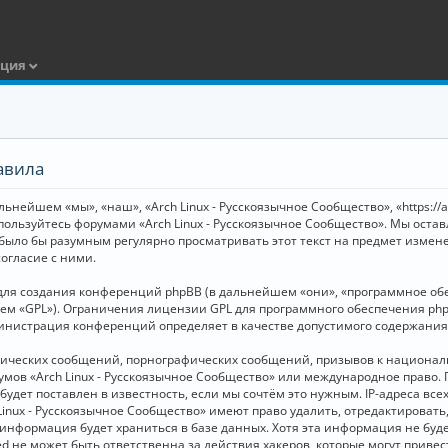
ация
авила
ьнейшем «мы», «наш», «Arch Linux - Русскоязычное Сообщество», «https://
 пользуйтесь форумами «Arch Linux - Русскоязычное Сообщество». Мы оста
 было бы разумным регулярно просматривать этот текст на предмет измене
огласие с ними.
я создания конференций phpBB (в дальнейшем «они», «программное обесп
шем «GPL»). Ограничения лицензии GPL для программного обеспечения php
дминистрация конференций определяет в качестве допустимого содержания
нических сообщений, порнографических сообщений, призывов к национал
орумов «Arch Linux - Русскоязычное Сообщество» или международное прав
дет поставлен в известность, если мы сочтём это нужным. IP-адреса вс
Linux - Русскоязычное Сообщество» имеют право удалить, отредактировать
и информация будет храниться в базе данных. Хотя эта информация не бу
ed не может быть ответственна за действия хакеров, которые могут приве