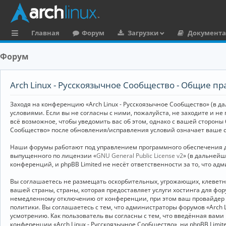
Главная
Форум
Загрузки
Документ
с
Форум
ы
л
Arch Linux - Русскоязычное Сообщество - Общие пр
к
Заходя на конференцию «Arch Linux - Русскоязычное Сообщество» (в дал
и
условиями. Если вы не согласны с ними, пожалуйста, не заходите и не
всё возможное, чтобы уведомить вас об этом, однако с вашей стороны
Сообщество» после обновления/исправления условий означает ваше с
Наши форумы работают под управлением программного обеспечения дл
выпущенного по лицензии «
GNU General Public License v2
» (в дальней
конференций, и phpBB Limited не несёт ответственности за то, что а
Вы соглашаетесь не размещать оскорбительных, угрожающих, клевет
вашей страны, страны, которая предоставляет услуги хостинга для ф
немедленному отключению от конференции, при этом ваш провайдер бу
политики. Вы соглашаетесь с тем, что администраторы форумов «Arch 
усмотрению. Как пользователь вы согласны с тем, что введённая вам
конференции «Arch Linux - Русскоязычное Сообщество», ни phpBB Limit