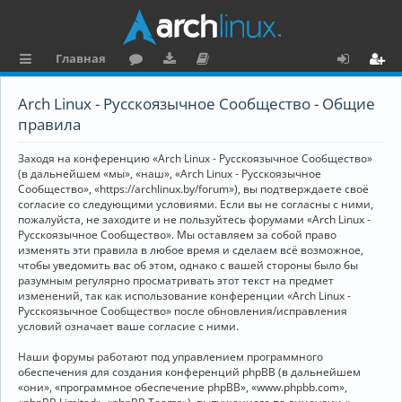
Главная
с
о
аг
о
х
ег
Arch Linux - Русскоязычное Сообщество - Общие
ы
ру
ру
ку
о
и
правила
л
м
зк
м
д
ст
Заходя на конференцию «Arch Linux - Русскоязычное Сообщество»
к
и
е
р
(в дальнейшем «мы», «наш», «Arch Linux - Русскоязычное
Сообщество», «https://archlinux.by/forum»), вы подтверждаете своё
и
н
а
согласие со следующими условиями. Если вы не согласны с ними,
пожалуйста, не заходите и не пользуйтесь форумами «Arch Linux -
та
ц
Русскоязычное Сообщество». Мы оставляем за собой право
ц
и
изменять эти правила в любое время и сделаем всё возможное,
чтобы уведомить вас об этом, однако с вашей стороны было бы
и
я
разумным регулярно просматривать этот текст на предмет
изменений, так как использование конференции «Arch Linux -
я
Русскоязычное Сообщество» после обновления/исправления
условий означает ваше согласие с ними.
Наши форумы работают под управлением программного
обеспечения для создания конференций phpBB (в дальнейшем
«они», «программное обеспечение phpBB», «www.phpbb.com»,