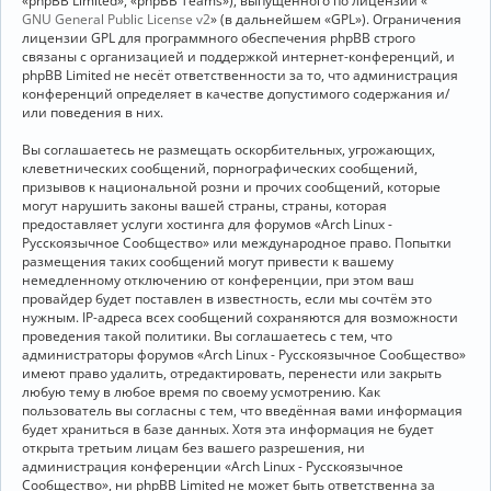
«phpBB Limited», «phpBB Teams»), выпущенного по лицензии «
GNU General Public License v2
» (в дальнейшем «GPL»). Ограничения
лицензии GPL для программного обеспечения phpBB строго
связаны с организацией и поддержкой интернет-конференций, и
phpBB Limited не несёт ответственности за то, что администрация
конференций определяет в качестве допустимого содержания и/
или поведения в них.
Вы соглашаетесь не размещать оскорбительных, угрожающих,
клеветнических сообщений, порнографических сообщений,
призывов к национальной розни и прочих сообщений, которые
могут нарушить законы вашей страны, страны, которая
предоставляет услуги хостинга для форумов «Arch Linux -
Русскоязычное Сообщество» или международное право. Попытки
размещения таких сообщений могут привести к вашему
немедленному отключению от конференции, при этом ваш
провайдер будет поставлен в известность, если мы сочтём это
нужным. IP-адреса всех сообщений сохраняются для возможности
проведения такой политики. Вы соглашаетесь с тем, что
администраторы форумов «Arch Linux - Русскоязычное Сообщество»
имеют право удалить, отредактировать, перенести или закрыть
любую тему в любое время по своему усмотрению. Как
пользователь вы согласны с тем, что введённая вами информация
будет храниться в базе данных. Хотя эта информация не будет
открыта третьим лицам без вашего разрешения, ни
администрация конференции «Arch Linux - Русскоязычное
Сообщество», ни phpBB Limited не может быть ответственна за