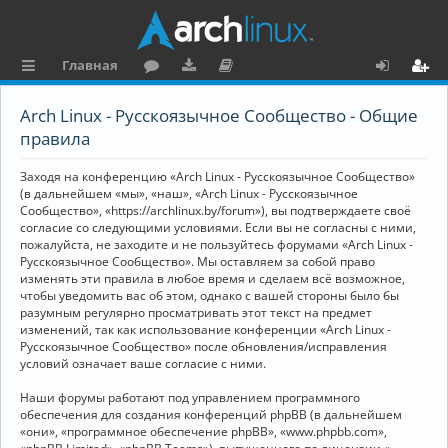
Главная
с
о
аг
о
х
ег
Arch Linux - Русскоязычное Сообщество - Общие
ы
ру
ру
ку
о
и
правила
л
м
зк
м
д
ст
Заходя на конференцию «Arch Linux - Русскоязычное Сообщество»
к
и
е
р
(в дальнейшем «мы», «наш», «Arch Linux - Русскоязычное
Сообщество», «https://archlinux.by/forum»), вы подтверждаете своё
и
н
а
согласие со следующими условиями. Если вы не согласны с ними,
пожалуйста, не заходите и не пользуйтесь форумами «Arch Linux -
та
ц
Русскоязычное Сообщество». Мы оставляем за собой право
ц
и
изменять эти правила в любое время и сделаем всё возможное,
чтобы уведомить вас об этом, однако с вашей стороны было бы
и
я
разумным регулярно просматривать этот текст на предмет
изменений, так как использование конференции «Arch Linux -
я
Русскоязычное Сообщество» после обновления/исправления
условий означает ваше согласие с ними.
Наши форумы работают под управлением программного
обеспечения для создания конференций phpBB (в дальнейшем
«они», «программное обеспечение phpBB», «www.phpbb.com»,