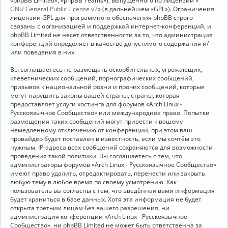
«phpBB Limited», «phpBB Teams»), выпущенного по лицензии «
GNU General Public License v2
» (в дальнейшем «GPL»). Ограничения
лицензии GPL для программного обеспечения phpBB строго
связаны с организацией и поддержкой интернет-конференций, и
phpBB Limited не несёт ответственности за то, что администрация
конференций определяет в качестве допустимого содержания и/
или поведения в них.
Вы соглашаетесь не размещать оскорбительных, угрожающих,
клеветнических сообщений, порнографических сообщений,
призывов к национальной розни и прочих сообщений, которые
могут нарушить законы вашей страны, страны, которая
предоставляет услуги хостинга для форумов «Arch Linux -
Русскоязычное Сообщество» или международное право. Попытки
размещения таких сообщений могут привести к вашему
немедленному отключению от конференции, при этом ваш
провайдер будет поставлен в известность, если мы сочтём это
нужным. IP-адреса всех сообщений сохраняются для возможности
проведения такой политики. Вы соглашаетесь с тем, что
администраторы форумов «Arch Linux - Русскоязычное Сообщество»
имеют право удалить, отредактировать, перенести или закрыть
любую тему в любое время по своему усмотрению. Как
пользователь вы согласны с тем, что введённая вами информация
будет храниться в базе данных. Хотя эта информация не будет
открыта третьим лицам без вашего разрешения, ни
администрация конференции «Arch Linux - Русскоязычное
Сообщество», ни phpBB Limited не может быть ответственна за