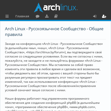
Главная
с
о
аг
о
х
ег
Arch Linux - Русскоязычное Сообщество - Общие
ы
ру
ру
ку
о
и
правила
л
м
зк
м
д
ст
Заходя на конференцию «Arch Linux - Русскоязычное Сообщество»
к
и
е
р
(в дальнейшем «мы», «наш», «Arch Linux - Русскоязычное
Сообщество», «https://archlinux.by/forum»), вы подтверждаете своё
и
н
а
согласие со следующими условиями. Если вы не согласны с ними,
пожалуйста, не заходите и не пользуйтесь форумами «Arch Linux -
та
ц
Русскоязычное Сообщество». Мы оставляем за собой право
ц
и
изменять эти правила в любое время и сделаем всё возможное,
чтобы уведомить вас об этом, однако с вашей стороны было бы
и
я
разумным регулярно просматривать этот текст на предмет
изменений, так как использование конференции «Arch Linux -
я
Русскоязычное Сообщество» после обновления/исправления
условий означает ваше согласие с ними.
Наши форумы работают под управлением программного
обеспечения для создания конференций phpBB (в дальнейшем
«они», «программное обеспечение phpBB», «www.phpbb.com»,