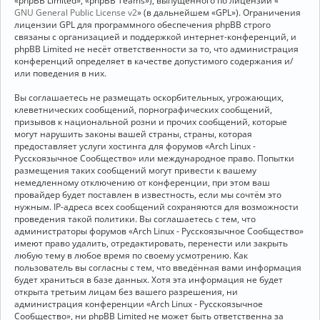
«phpBB Limited», «phpBB Teams»), выпущенного по лицензии «
GNU General Public License v2
» (в дальнейшем «GPL»). Ограничения
лицензии GPL для программного обеспечения phpBB строго
связаны с организацией и поддержкой интернет-конференций, и
phpBB Limited не несёт ответственности за то, что администрация
конференций определяет в качестве допустимого содержания и/
или поведения в них.
Вы соглашаетесь не размещать оскорбительных, угрожающих,
клеветнических сообщений, порнографических сообщений,
призывов к национальной розни и прочих сообщений, которые
могут нарушить законы вашей страны, страны, которая
предоставляет услуги хостинга для форумов «Arch Linux -
Русскоязычное Сообщество» или международное право. Попытки
размещения таких сообщений могут привести к вашему
немедленному отключению от конференции, при этом ваш
провайдер будет поставлен в известность, если мы сочтём это
нужным. IP-адреса всех сообщений сохраняются для возможности
проведения такой политики. Вы соглашаетесь с тем, что
администраторы форумов «Arch Linux - Русскоязычное Сообщество»
имеют право удалить, отредактировать, перенести или закрыть
любую тему в любое время по своему усмотрению. Как
пользователь вы согласны с тем, что введённая вами информация
будет храниться в базе данных. Хотя эта информация не будет
открыта третьим лицам без вашего разрешения, ни
администрация конференции «Arch Linux - Русскоязычное
Сообщество», ни phpBB Limited не может быть ответственна за