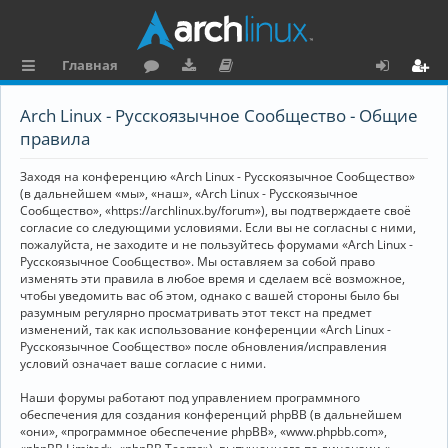
Главная
с
о
аг
о
х
ег
Arch Linux - Русскоязычное Сообщество - Общие
ы
ру
ру
ку
о
и
правила
л
м
зк
м
д
ст
Заходя на конференцию «Arch Linux - Русскоязычное Сообщество»
к
и
е
р
(в дальнейшем «мы», «наш», «Arch Linux - Русскоязычное
Сообщество», «https://archlinux.by/forum»), вы подтверждаете своё
и
н
а
согласие со следующими условиями. Если вы не согласны с ними,
пожалуйста, не заходите и не пользуйтесь форумами «Arch Linux -
та
ц
Русскоязычное Сообщество». Мы оставляем за собой право
ц
и
изменять эти правила в любое время и сделаем всё возможное,
чтобы уведомить вас об этом, однако с вашей стороны было бы
и
я
разумным регулярно просматривать этот текст на предмет
изменений, так как использование конференции «Arch Linux -
я
Русскоязычное Сообщество» после обновления/исправления
условий означает ваше согласие с ними.
Наши форумы работают под управлением программного
обеспечения для создания конференций phpBB (в дальнейшем
«они», «программное обеспечение phpBB», «www.phpbb.com»,