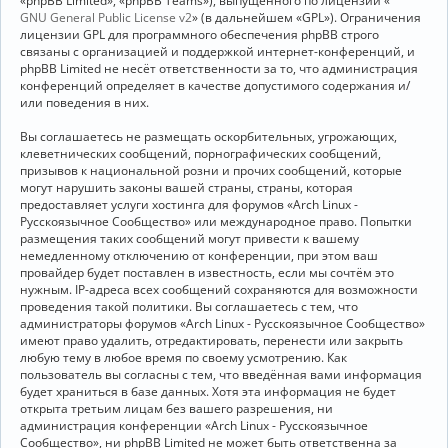
«phpBB Limited», «phpBB Teams»), выпущенного по лицензии «
GNU General Public License v2
» (в дальнейшем «GPL»). Ограничения
лицензии GPL для программного обеспечения phpBB строго
связаны с организацией и поддержкой интернет-конференций, и
phpBB Limited не несёт ответственности за то, что администрация
конференций определяет в качестве допустимого содержания и/
или поведения в них.
Вы соглашаетесь не размещать оскорбительных, угрожающих,
клеветнических сообщений, порнографических сообщений,
призывов к национальной розни и прочих сообщений, которые
могут нарушить законы вашей страны, страны, которая
предоставляет услуги хостинга для форумов «Arch Linux -
Русскоязычное Сообщество» или международное право. Попытки
размещения таких сообщений могут привести к вашему
немедленному отключению от конференции, при этом ваш
провайдер будет поставлен в известность, если мы сочтём это
нужным. IP-адреса всех сообщений сохраняются для возможности
проведения такой политики. Вы соглашаетесь с тем, что
администраторы форумов «Arch Linux - Русскоязычное Сообщество»
имеют право удалить, отредактировать, перенести или закрыть
любую тему в любое время по своему усмотрению. Как
пользователь вы согласны с тем, что введённая вами информация
будет храниться в базе данных. Хотя эта информация не будет
открыта третьим лицам без вашего разрешения, ни
администрация конференции «Arch Linux - Русскоязычное
Сообщество», ни phpBB Limited не может быть ответственна за