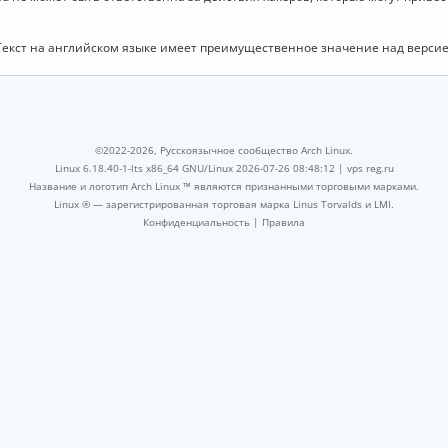
Текст на английском языке имеет преимущественное значение над версие
©2022-2026, Русскоязычное сообщество Arch Linux.
Linux 6.18.40-1-lts x86_64 GNU/Linux 2026-07-26 08:48:12 |
vps reg.ru
Название и логотип Arch Linux ™ являются признанными торговыми марками.
Linux ® — зарегистрированная торговая марка Linus Torvalds и LMI.
Конфиденциальность
|
Правила