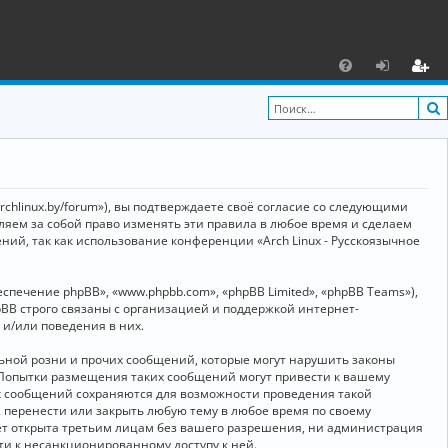
С
F
х
ег
A
о
и
Q
д
ст
р
archlinux.by/forum»), вы подтверждаете своё согласие со следующими
а
вляем за собой право изменять эти правила в любое время и сделаем
ний, так как использование конференции «Arch Linux - Русскоязычное
ц
и
ечение phpBB», «www.phpbb.com», «phpBB Limited», «phpBB Teams»),
я
BB строго связаны с организацией и поддержкой интернет-
 и/или поведения в них.
ьной розни и прочих сообщений, которые могут нарушить законы
о. Попытки размещения таких сообщений могут привести к вашему
ех сообщений сохраняются для возможности проведения такой
, перенести или закрыть любую тему в любое время по своему
дет открыта третьим лицам без вашего разрешения, ни администрация
сти к несанкционированному доступу к ней.