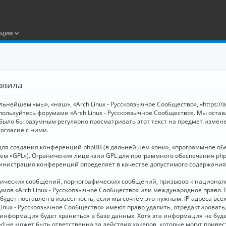
ация
авила
ьнейшем «мы», «наш», «Arch Linux - Русскоязычное Сообщество», «https://
 пользуйтесь форумами «Arch Linux - Русскоязычное Сообщество». Мы оста
 было бы разумным регулярно просматривать этот текст на предмет измене
огласие с ними.
я создания конференций phpBB (в дальнейшем «они», «программное обесп
шем «GPL»). Ограничения лицензии GPL для программного обеспечения php
дминистрация конференций определяет в качестве допустимого содержания
нических сообщений, порнографических сообщений, призывов к национал
орумов «Arch Linux - Русскоязычное Сообщество» или международное прав
дет поставлен в известность, если мы сочтём это нужным. IP-адреса вс
Linux - Русскоязычное Сообщество» имеют право удалить, отредактировать
и информация будет храниться в базе данных. Хотя эта информация не бу
ed не может быть ответственна за действия хакеров, которые могут приве