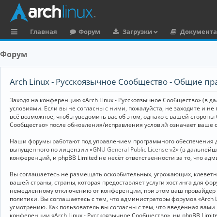
Главная
Форум
Загрузки
Документ
с
Форум
ы
л
Arch Linux - Русскоязычное Сообщество - Общие пр
к
Заходя на конференцию «Arch Linux - Русскоязычное Сообщество» (в дал
и
условиями. Если вы не согласны с ними, пожалуйста, не заходите и не
всё возможное, чтобы уведомить вас об этом, однако с вашей стороны
Сообщество» после обновления/исправления условий означает ваше с
Наши форумы работают под управлением программного обеспечения дл
выпущенного по лицензии «
GNU General Public License v2
» (в дальней
конференций, и phpBB Limited не несёт ответственности за то, что а
Вы соглашаетесь не размещать оскорбительных, угрожающих, клевет
вашей страны, страны, которая предоставляет услуги хостинга для ф
немедленному отключению от конференции, при этом ваш провайдер бу
политики. Вы соглашаетесь с тем, что администраторы форумов «Arch 
усмотрению. Как пользователь вы согласны с тем, что введённая вам
конференции «Arch Linux - Русскоязычное Сообщество», ни phpBB Limit