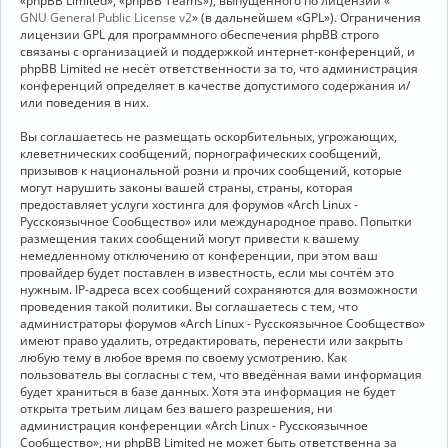
«phpBB Limited», «phpBB Teams»), выпущенного по лицензии «
GNU General Public License v2
» (в дальнейшем «GPL»). Ограничения
лицензии GPL для программного обеспечения phpBB строго
связаны с организацией и поддержкой интернет-конференций, и
phpBB Limited не несёт ответственности за то, что администрация
конференций определяет в качестве допустимого содержания и/
или поведения в них.
Вы соглашаетесь не размещать оскорбительных, угрожающих,
клеветнических сообщений, порнографических сообщений,
призывов к национальной розни и прочих сообщений, которые
могут нарушить законы вашей страны, страны, которая
предоставляет услуги хостинга для форумов «Arch Linux -
Русскоязычное Сообщество» или международное право. Попытки
размещения таких сообщений могут привести к вашему
немедленному отключению от конференции, при этом ваш
провайдер будет поставлен в известность, если мы сочтём это
нужным. IP-адреса всех сообщений сохраняются для возможности
проведения такой политики. Вы соглашаетесь с тем, что
администраторы форумов «Arch Linux - Русскоязычное Сообщество»
имеют право удалить, отредактировать, перенести или закрыть
любую тему в любое время по своему усмотрению. Как
пользователь вы согласны с тем, что введённая вами информация
будет храниться в базе данных. Хотя эта информация не будет
открыта третьим лицам без вашего разрешения, ни
администрация конференции «Arch Linux - Русскоязычное
Сообщество», ни phpBB Limited не может быть ответственна за