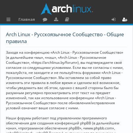
Главная
с
о
аг
о
х
ег
Arch Linux - Русскоязычное Сообщество - Общие
ы
ру
ру
ку
о
и
правила
л
м
зк
м
д
ст
Заходя на конференцию «Arch Linux - Русскоязычное Сообщество»
к
и
е
р
(в дальнейшем «мы», «наш», «Arch Linux - Русскоязычное
Сообщество», «https://archlinux.by/forum»), вы подтверждаете своё
и
н
а
согласие со следующими условиями. Если вы не согласны с ними,
пожалуйста, не заходите и не пользуйтесь форумами «Arch Linux -
та
ц
Русскоязычное Сообщество». Мы оставляем за собой право
ц
и
изменять эти правила в любое время и сделаем всё возможное,
чтобы уведомить вас об этом, однако с вашей стороны было бы
и
я
разумным регулярно просматривать этот текст на предмет
изменений, так как использование конференции «Arch Linux -
я
Русскоязычное Сообщество» после обновления/исправления
условий означает ваше согласие с ними.
Наши форумы работают под управлением программного
обеспечения для создания конференций phpBB (в дальнейшем
«они», «программное обеспечение phpBB», «www.phpbb.com»,