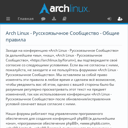
Главная
с
о
аг
о
х
ег
Arch Linux - Русскоязычное Сообщество - Общие
ы
ру
ру
ку
о
и
правила
л
м
зк
м
д
ст
Заходя на конференцию «Arch Linux - Русскоязычное Сообщество»
к
и
е
р
(в дальнейшем «мы», «наш», «Arch Linux - Русскоязычное
Сообщество», «https://archlinux.by/forum»), вы подтверждаете своё
и
н
а
согласие со следующими условиями. Если вы не согласны с ними,
пожалуйста, не заходите и не пользуйтесь форумами «Arch Linux -
та
ц
Русскоязычное Сообщество». Мы оставляем за собой право
ц
и
изменять эти правила в любое время и сделаем всё возможное,
чтобы уведомить вас об этом, однако с вашей стороны было бы
и
я
разумным регулярно просматривать этот текст на предмет
изменений, так как использование конференции «Arch Linux -
я
Русскоязычное Сообщество» после обновления/исправления
условий означает ваше согласие с ними.
Наши форумы работают под управлением программного
обеспечения для создания конференций phpBB (в дальнейшем
«они», «программное обеспечение phpBB», «www.phpbb.com»,