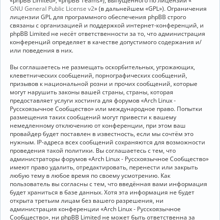
«phpBB Limited», «phpBB Teams»), выпущенного по лицензии «
GNU General Public License v2
» (в дальнейшем «GPL»). Ограничения
лицензии GPL для программного обеспечения phpBB строго
связаны с организацией и поддержкой интернет-конференций, и
phpBB Limited не несёт ответственности за то, что администрация
конференций определяет в качестве допустимого содержания и/
или поведения в них.
Вы соглашаетесь не размещать оскорбительных, угрожающих,
клеветнических сообщений, порнографических сообщений,
призывов к национальной розни и прочих сообщений, которые
могут нарушить законы вашей страны, страны, которая
предоставляет услуги хостинга для форумов «Arch Linux -
Русскоязычное Сообщество» или международное право. Попытки
размещения таких сообщений могут привести к вашему
немедленному отключению от конференции, при этом ваш
провайдер будет поставлен в известность, если мы сочтём это
нужным. IP-адреса всех сообщений сохраняются для возможности
проведения такой политики. Вы соглашаетесь с тем, что
администраторы форумов «Arch Linux - Русскоязычное Сообщество»
имеют право удалить, отредактировать, перенести или закрыть
любую тему в любое время по своему усмотрению. Как
пользователь вы согласны с тем, что введённая вами информация
будет храниться в базе данных. Хотя эта информация не будет
открыта третьим лицам без вашего разрешения, ни
администрация конференции «Arch Linux - Русскоязычное
Сообщество», ни phpBB Limited не может быть ответственна за