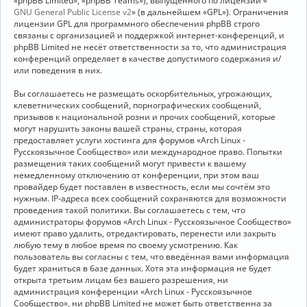
«phpBB Limited», «phpBB Teams»), выпущенного по лицензии «
GNU General Public License v2
» (в дальнейшем «GPL»). Ограничения
лицензии GPL для программного обеспечения phpBB строго
связаны с организацией и поддержкой интернет-конференций, и
phpBB Limited не несёт ответственности за то, что администрация
конференций определяет в качестве допустимого содержания и/
или поведения в них.
Вы соглашаетесь не размещать оскорбительных, угрожающих,
клеветнических сообщений, порнографических сообщений,
призывов к национальной розни и прочих сообщений, которые
могут нарушить законы вашей страны, страны, которая
предоставляет услуги хостинга для форумов «Arch Linux -
Русскоязычное Сообщество» или международное право. Попытки
размещения таких сообщений могут привести к вашему
немедленному отключению от конференции, при этом ваш
провайдер будет поставлен в известность, если мы сочтём это
нужным. IP-адреса всех сообщений сохраняются для возможности
проведения такой политики. Вы соглашаетесь с тем, что
администраторы форумов «Arch Linux - Русскоязычное Сообщество»
имеют право удалить, отредактировать, перенести или закрыть
любую тему в любое время по своему усмотрению. Как
пользователь вы согласны с тем, что введённая вами информация
будет храниться в базе данных. Хотя эта информация не будет
открыта третьим лицам без вашего разрешения, ни
администрация конференции «Arch Linux - Русскоязычное
Сообщество», ни phpBB Limited не может быть ответственна за