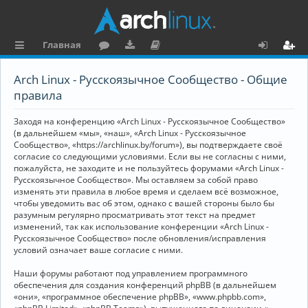
Главная
с
о
аг
о
х
ег
Arch Linux - Русскоязычное Сообщество - Общие
ы
ру
ру
ку
о
и
правила
л
м
зк
м
д
ст
Заходя на конференцию «Arch Linux - Русскоязычное Сообщество»
к
и
е
р
(в дальнейшем «мы», «наш», «Arch Linux - Русскоязычное
Сообщество», «https://archlinux.by/forum»), вы подтверждаете своё
и
н
а
согласие со следующими условиями. Если вы не согласны с ними,
пожалуйста, не заходите и не пользуйтесь форумами «Arch Linux -
та
ц
Русскоязычное Сообщество». Мы оставляем за собой право
ц
и
изменять эти правила в любое время и сделаем всё возможное,
чтобы уведомить вас об этом, однако с вашей стороны было бы
и
я
разумным регулярно просматривать этот текст на предмет
изменений, так как использование конференции «Arch Linux -
я
Русскоязычное Сообщество» после обновления/исправления
условий означает ваше согласие с ними.
Наши форумы работают под управлением программного
обеспечения для создания конференций phpBB (в дальнейшем
«они», «программное обеспечение phpBB», «www.phpbb.com»,