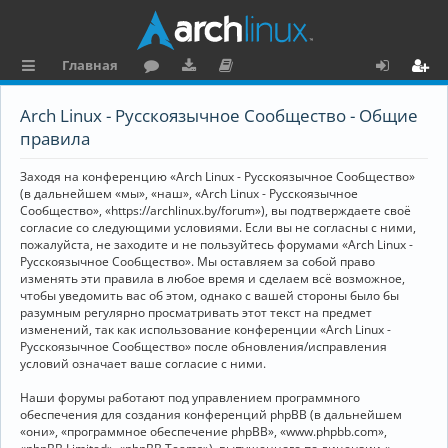
Главная
с
о
аг
о
х
ег
Arch Linux - Русскоязычное Сообщество - Общие
ы
ру
ру
ку
о
и
правила
л
м
зк
м
д
ст
Заходя на конференцию «Arch Linux - Русскоязычное Сообщество»
к
и
е
р
(в дальнейшем «мы», «наш», «Arch Linux - Русскоязычное
Сообщество», «https://archlinux.by/forum»), вы подтверждаете своё
и
н
а
согласие со следующими условиями. Если вы не согласны с ними,
пожалуйста, не заходите и не пользуйтесь форумами «Arch Linux -
та
ц
Русскоязычное Сообщество». Мы оставляем за собой право
ц
и
изменять эти правила в любое время и сделаем всё возможное,
чтобы уведомить вас об этом, однако с вашей стороны было бы
и
я
разумным регулярно просматривать этот текст на предмет
изменений, так как использование конференции «Arch Linux -
я
Русскоязычное Сообщество» после обновления/исправления
условий означает ваше согласие с ними.
Наши форумы работают под управлением программного
обеспечения для создания конференций phpBB (в дальнейшем
«они», «программное обеспечение phpBB», «www.phpbb.com»,