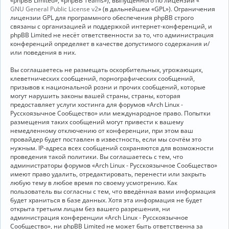
«phpBB Limited», «phpBB Teams»), выпущенного по лицензии «
GNU General Public License v2
» (в дальнейшем «GPL»). Ограничения
лицензии GPL для программного обеспечения phpBB строго
связаны с организацией и поддержкой интернет-конференций, и
phpBB Limited не несёт ответственности за то, что администрация
конференций определяет в качестве допустимого содержания и/
или поведения в них.
Вы соглашаетесь не размещать оскорбительных, угрожающих,
клеветнических сообщений, порнографических сообщений,
призывов к национальной розни и прочих сообщений, которые
могут нарушить законы вашей страны, страны, которая
предоставляет услуги хостинга для форумов «Arch Linux -
Русскоязычное Сообщество» или международное право. Попытки
размещения таких сообщений могут привести к вашему
немедленному отключению от конференции, при этом ваш
провайдер будет поставлен в известность, если мы сочтём это
нужным. IP-адреса всех сообщений сохраняются для возможности
проведения такой политики. Вы соглашаетесь с тем, что
администраторы форумов «Arch Linux - Русскоязычное Сообщество»
имеют право удалить, отредактировать, перенести или закрыть
любую тему в любое время по своему усмотрению. Как
пользователь вы согласны с тем, что введённая вами информация
будет храниться в базе данных. Хотя эта информация не будет
открыта третьим лицам без вашего разрешения, ни
администрация конференции «Arch Linux - Русскоязычное
Сообщество», ни phpBB Limited не может быть ответственна за