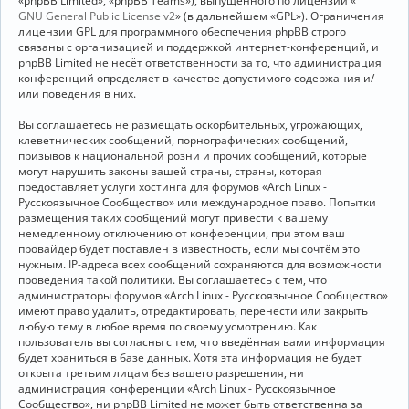
«phpBB Limited», «phpBB Teams»), выпущенного по лицензии «
GNU General Public License v2
» (в дальнейшем «GPL»). Ограничения
лицензии GPL для программного обеспечения phpBB строго
связаны с организацией и поддержкой интернет-конференций, и
phpBB Limited не несёт ответственности за то, что администрация
конференций определяет в качестве допустимого содержания и/
или поведения в них.
Вы соглашаетесь не размещать оскорбительных, угрожающих,
клеветнических сообщений, порнографических сообщений,
призывов к национальной розни и прочих сообщений, которые
могут нарушить законы вашей страны, страны, которая
предоставляет услуги хостинга для форумов «Arch Linux -
Русскоязычное Сообщество» или международное право. Попытки
размещения таких сообщений могут привести к вашему
немедленному отключению от конференции, при этом ваш
провайдер будет поставлен в известность, если мы сочтём это
нужным. IP-адреса всех сообщений сохраняются для возможности
проведения такой политики. Вы соглашаетесь с тем, что
администраторы форумов «Arch Linux - Русскоязычное Сообщество»
имеют право удалить, отредактировать, перенести или закрыть
любую тему в любое время по своему усмотрению. Как
пользователь вы согласны с тем, что введённая вами информация
будет храниться в базе данных. Хотя эта информация не будет
открыта третьим лицам без вашего разрешения, ни
администрация конференции «Arch Linux - Русскоязычное
Сообщество», ни phpBB Limited не может быть ответственна за