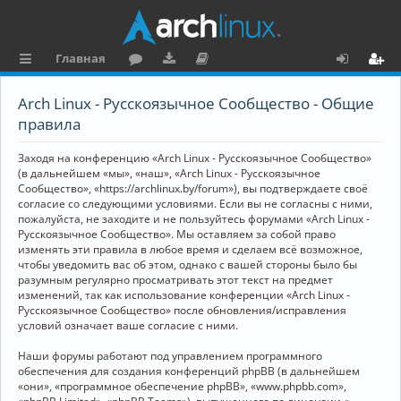
Главная
с
о
аг
о
х
ег
Arch Linux - Русскоязычное Сообщество - Общие
ы
ру
ру
ку
о
и
правила
л
м
зк
м
д
ст
Заходя на конференцию «Arch Linux - Русскоязычное Сообщество»
к
и
е
р
(в дальнейшем «мы», «наш», «Arch Linux - Русскоязычное
Сообщество», «https://archlinux.by/forum»), вы подтверждаете своё
и
н
а
согласие со следующими условиями. Если вы не согласны с ними,
пожалуйста, не заходите и не пользуйтесь форумами «Arch Linux -
та
ц
Русскоязычное Сообщество». Мы оставляем за собой право
ц
и
изменять эти правила в любое время и сделаем всё возможное,
чтобы уведомить вас об этом, однако с вашей стороны было бы
и
я
разумным регулярно просматривать этот текст на предмет
изменений, так как использование конференции «Arch Linux -
я
Русскоязычное Сообщество» после обновления/исправления
условий означает ваше согласие с ними.
Наши форумы работают под управлением программного
обеспечения для создания конференций phpBB (в дальнейшем
«они», «программное обеспечение phpBB», «www.phpbb.com»,