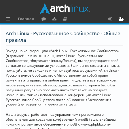
Главная
с
о
аг
о
х
ег
Arch Linux - Русскоязычное Сообщество - Общие
ы
ру
ру
ку
о
и
правила
л
м
зк
м
д
ст
Заходя на конференцию «Arch Linux - Русскоязычное Сообщество»
к
и
е
р
(в дальнейшем «мы», «наш», «Arch Linux - Русскоязычное
Сообщество», «https://archlinux.by/forum»), вы подтверждаете своё
и
н
а
согласие со следующими условиями. Если вы не согласны с ними,
пожалуйста, не заходите и не пользуйтесь форумами «Arch Linux -
та
ц
Русскоязычное Сообщество». Мы оставляем за собой право
ц
и
изменять эти правила в любое время и сделаем всё возможное,
чтобы уведомить вас об этом, однако с вашей стороны было бы
и
я
разумным регулярно просматривать этот текст на предмет
изменений, так как использование конференции «Arch Linux -
я
Русскоязычное Сообщество» после обновления/исправления
условий означает ваше согласие с ними.
Наши форумы работают под управлением программного
обеспечения для создания конференций phpBB (в дальнейшем
«они», «программное обеспечение phpBB», «www.phpbb.com»,