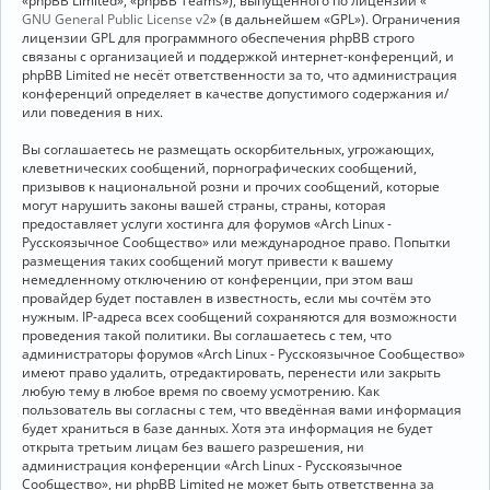
«phpBB Limited», «phpBB Teams»), выпущенного по лицензии «
GNU General Public License v2
» (в дальнейшем «GPL»). Ограничения
лицензии GPL для программного обеспечения phpBB строго
связаны с организацией и поддержкой интернет-конференций, и
phpBB Limited не несёт ответственности за то, что администрация
конференций определяет в качестве допустимого содержания и/
или поведения в них.
Вы соглашаетесь не размещать оскорбительных, угрожающих,
клеветнических сообщений, порнографических сообщений,
призывов к национальной розни и прочих сообщений, которые
могут нарушить законы вашей страны, страны, которая
предоставляет услуги хостинга для форумов «Arch Linux -
Русскоязычное Сообщество» или международное право. Попытки
размещения таких сообщений могут привести к вашему
немедленному отключению от конференции, при этом ваш
провайдер будет поставлен в известность, если мы сочтём это
нужным. IP-адреса всех сообщений сохраняются для возможности
проведения такой политики. Вы соглашаетесь с тем, что
администраторы форумов «Arch Linux - Русскоязычное Сообщество»
имеют право удалить, отредактировать, перенести или закрыть
любую тему в любое время по своему усмотрению. Как
пользователь вы согласны с тем, что введённая вами информация
будет храниться в базе данных. Хотя эта информация не будет
открыта третьим лицам без вашего разрешения, ни
администрация конференции «Arch Linux - Русскоязычное
Сообщество», ни phpBB Limited не может быть ответственна за