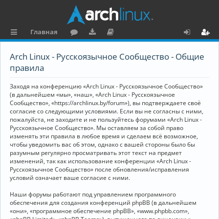
Главная
с
о
аг
о
х
ег
Arch Linux - Русскоязычное Сообщество - Общие
ы
ру
ру
ку
о
и
правила
л
м
зк
м
д
ст
Заходя на конференцию «Arch Linux - Русскоязычное Сообщество»
к
и
е
р
(в дальнейшем «мы», «наш», «Arch Linux - Русскоязычное
Сообщество», «https://archlinux.by/forum»), вы подтверждаете своё
и
н
а
согласие со следующими условиями. Если вы не согласны с ними,
пожалуйста, не заходите и не пользуйтесь форумами «Arch Linux -
та
ц
Русскоязычное Сообщество». Мы оставляем за собой право
ц
и
изменять эти правила в любое время и сделаем всё возможное,
чтобы уведомить вас об этом, однако с вашей стороны было бы
и
я
разумным регулярно просматривать этот текст на предмет
изменений, так как использование конференции «Arch Linux -
я
Русскоязычное Сообщество» после обновления/исправления
условий означает ваше согласие с ними.
Наши форумы работают под управлением программного
обеспечения для создания конференций phpBB (в дальнейшем
«они», «программное обеспечение phpBB», «www.phpbb.com»,