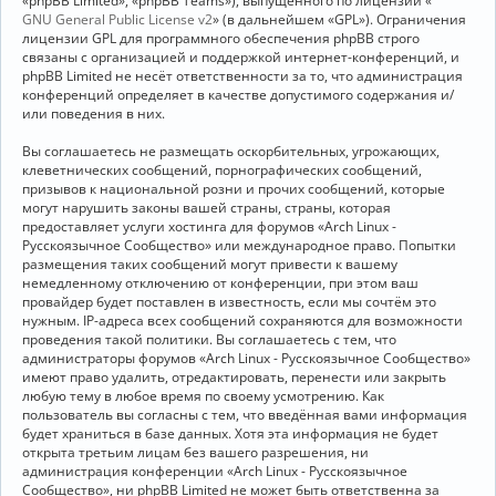
«phpBB Limited», «phpBB Teams»), выпущенного по лицензии «
GNU General Public License v2
» (в дальнейшем «GPL»). Ограничения
лицензии GPL для программного обеспечения phpBB строго
связаны с организацией и поддержкой интернет-конференций, и
phpBB Limited не несёт ответственности за то, что администрация
конференций определяет в качестве допустимого содержания и/
или поведения в них.
Вы соглашаетесь не размещать оскорбительных, угрожающих,
клеветнических сообщений, порнографических сообщений,
призывов к национальной розни и прочих сообщений, которые
могут нарушить законы вашей страны, страны, которая
предоставляет услуги хостинга для форумов «Arch Linux -
Русскоязычное Сообщество» или международное право. Попытки
размещения таких сообщений могут привести к вашему
немедленному отключению от конференции, при этом ваш
провайдер будет поставлен в известность, если мы сочтём это
нужным. IP-адреса всех сообщений сохраняются для возможности
проведения такой политики. Вы соглашаетесь с тем, что
администраторы форумов «Arch Linux - Русскоязычное Сообщество»
имеют право удалить, отредактировать, перенести или закрыть
любую тему в любое время по своему усмотрению. Как
пользователь вы согласны с тем, что введённая вами информация
будет храниться в базе данных. Хотя эта информация не будет
открыта третьим лицам без вашего разрешения, ни
администрация конференции «Arch Linux - Русскоязычное
Сообщество», ни phpBB Limited не может быть ответственна за