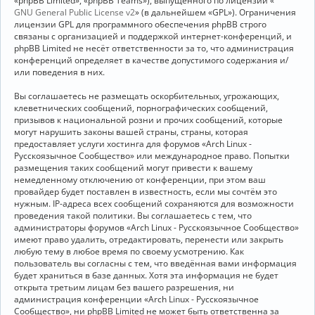
«phpBB Limited», «phpBB Teams»), выпущенного по лицензии «
GNU General Public License v2
» (в дальнейшем «GPL»). Ограничения
лицензии GPL для программного обеспечения phpBB строго
связаны с организацией и поддержкой интернет-конференций, и
phpBB Limited не несёт ответственности за то, что администрация
конференций определяет в качестве допустимого содержания и/
или поведения в них.
Вы соглашаетесь не размещать оскорбительных, угрожающих,
клеветнических сообщений, порнографических сообщений,
призывов к национальной розни и прочих сообщений, которые
могут нарушить законы вашей страны, страны, которая
предоставляет услуги хостинга для форумов «Arch Linux -
Русскоязычное Сообщество» или международное право. Попытки
размещения таких сообщений могут привести к вашему
немедленному отключению от конференции, при этом ваш
провайдер будет поставлен в известность, если мы сочтём это
нужным. IP-адреса всех сообщений сохраняются для возможности
проведения такой политики. Вы соглашаетесь с тем, что
администраторы форумов «Arch Linux - Русскоязычное Сообщество»
имеют право удалить, отредактировать, перенести или закрыть
любую тему в любое время по своему усмотрению. Как
пользователь вы согласны с тем, что введённая вами информация
будет храниться в базе данных. Хотя эта информация не будет
открыта третьим лицам без вашего разрешения, ни
администрация конференции «Arch Linux - Русскоязычное
Сообщество», ни phpBB Limited не может быть ответственна за