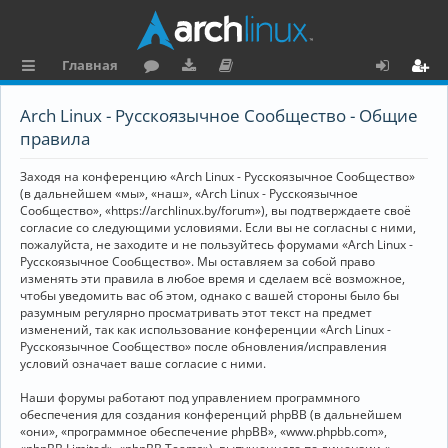
Главная
с
о
аг
о
х
ег
Arch Linux - Русскоязычное Сообщество - Общие
ы
ру
ру
ку
о
и
правила
л
м
зк
м
д
ст
Заходя на конференцию «Arch Linux - Русскоязычное Сообщество»
к
и
е
р
(в дальнейшем «мы», «наш», «Arch Linux - Русскоязычное
Сообщество», «https://archlinux.by/forum»), вы подтверждаете своё
и
н
а
согласие со следующими условиями. Если вы не согласны с ними,
пожалуйста, не заходите и не пользуйтесь форумами «Arch Linux -
та
ц
Русскоязычное Сообщество». Мы оставляем за собой право
ц
и
изменять эти правила в любое время и сделаем всё возможное,
чтобы уведомить вас об этом, однако с вашей стороны было бы
и
я
разумным регулярно просматривать этот текст на предмет
изменений, так как использование конференции «Arch Linux -
я
Русскоязычное Сообщество» после обновления/исправления
условий означает ваше согласие с ними.
Наши форумы работают под управлением программного
обеспечения для создания конференций phpBB (в дальнейшем
«они», «программное обеспечение phpBB», «www.phpbb.com»,