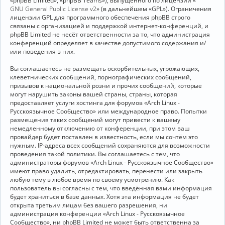
«phpBB Limited», «phpBB Teams»), выпущенного по лицензии «
GNU General Public License v2
» (в дальнейшем «GPL»). Ограничения
лицензии GPL для программного обеспечения phpBB строго
связаны с организацией и поддержкой интернет-конференций, и
phpBB Limited не несёт ответственности за то, что администрация
конференций определяет в качестве допустимого содержания и/
или поведения в них.
Вы соглашаетесь не размещать оскорбительных, угрожающих,
клеветнических сообщений, порнографических сообщений,
призывов к национальной розни и прочих сообщений, которые
могут нарушить законы вашей страны, страны, которая
предоставляет услуги хостинга для форумов «Arch Linux -
Русскоязычное Сообщество» или международное право. Попытки
размещения таких сообщений могут привести к вашему
немедленному отключению от конференции, при этом ваш
провайдер будет поставлен в известность, если мы сочтём это
нужным. IP-адреса всех сообщений сохраняются для возможности
проведения такой политики. Вы соглашаетесь с тем, что
администраторы форумов «Arch Linux - Русскоязычное Сообщество»
имеют право удалить, отредактировать, перенести или закрыть
любую тему в любое время по своему усмотрению. Как
пользователь вы согласны с тем, что введённая вами информация
будет храниться в базе данных. Хотя эта информация не будет
открыта третьим лицам без вашего разрешения, ни
администрация конференции «Arch Linux - Русскоязычное
Сообщество», ни phpBB Limited не может быть ответственна за