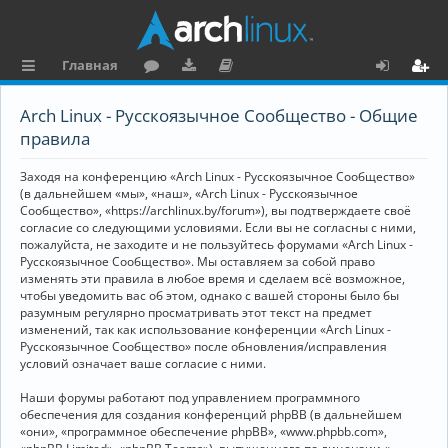
Главная
с
о
аг
о
х
ег
Arch Linux - Русскоязычное Сообщество - Общие
ы
ру
ру
ку
о
и
правила
л
м
зк
м
д
ст
Заходя на конференцию «Arch Linux - Русскоязычное Сообщество»
к
и
е
р
(в дальнейшем «мы», «наш», «Arch Linux - Русскоязычное
Сообщество», «https://archlinux.by/forum»), вы подтверждаете своё
и
н
а
согласие со следующими условиями. Если вы не согласны с ними,
пожалуйста, не заходите и не пользуйтесь форумами «Arch Linux -
та
ц
Русскоязычное Сообщество». Мы оставляем за собой право
ц
и
изменять эти правила в любое время и сделаем всё возможное,
чтобы уведомить вас об этом, однако с вашей стороны было бы
и
я
разумным регулярно просматривать этот текст на предмет
изменений, так как использование конференции «Arch Linux -
я
Русскоязычное Сообщество» после обновления/исправления
условий означает ваше согласие с ними.
Наши форумы работают под управлением программного
обеспечения для создания конференций phpBB (в дальнейшем
«они», «программное обеспечение phpBB», «www.phpbb.com»,