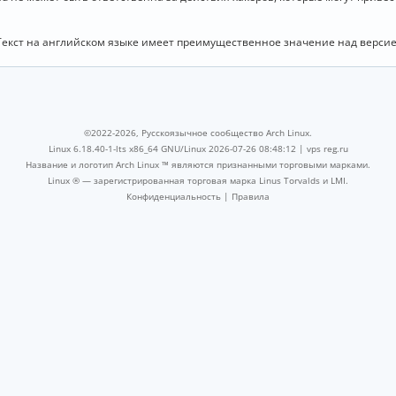
Текст на английском языке имеет преимущественное значение над версие
©2022-2026, Русскоязычное сообщество Arch Linux.
Linux 6.18.40-1-lts x86_64 GNU/Linux 2026-07-26 08:48:12 |
vps reg.ru
Название и логотип Arch Linux ™ являются признанными торговыми марками.
Linux ® — зарегистрированная торговая марка Linus Torvalds и LMI.
Конфиденциальность
|
Правила