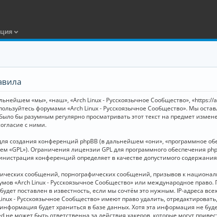
ация
авила
ьнейшем «мы», «наш», «Arch Linux - Русскоязычное Сообщество», «https://
 пользуйтесь форумами «Arch Linux - Русскоязычное Сообщество». Мы оста
 было бы разумным регулярно просматривать этот текст на предмет измене
огласие с ними.
я создания конференций phpBB (в дальнейшем «они», «программное обесп
шем «GPL»). Ограничения лицензии GPL для программного обеспечения php
дминистрация конференций определяет в качестве допустимого содержания
нических сообщений, порнографических сообщений, призывов к национал
орумов «Arch Linux - Русскоязычное Сообщество» или международное прав
дет поставлен в известность, если мы сочтём это нужным. IP-адреса вс
Linux - Русскоязычное Сообщество» имеют право удалить, отредактировать
и информация будет храниться в базе данных. Хотя эта информация не бу
ed не может быть ответственна за действия хакеров, которые могут приве