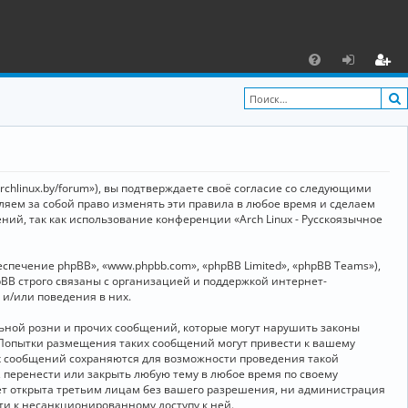
С
F
х
ег
A
о
и
Q
д
ст
р
archlinux.by/forum»), вы подтверждаете своё согласие со следующими
а
вляем за собой право изменять эти правила в любое время и сделаем
ний, так как использование конференции «Arch Linux - Русскоязычное
ц
и
ечение phpBB», «www.phpbb.com», «phpBB Limited», «phpBB Teams»),
я
BB строго связаны с организацией и поддержкой интернет-
 и/или поведения в них.
ьной розни и прочих сообщений, которые могут нарушить законы
о. Попытки размещения таких сообщений могут привести к вашему
ех сообщений сохраняются для возможности проведения такой
, перенести или закрыть любую тему в любое время по своему
дет открыта третьим лицам без вашего разрешения, ни администрация
сти к несанкционированному доступу к ней.