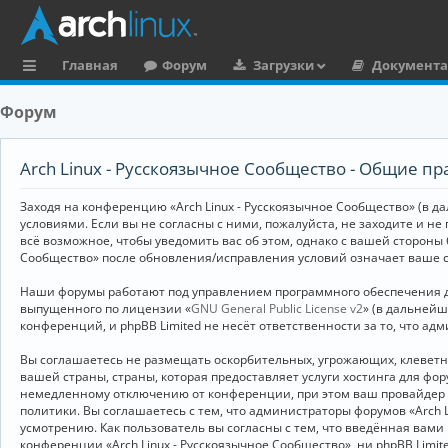
Главная
Форум
Загрузки
Документ
с
Форум
ы
л
Arch Linux - Русскоязычное Сообщество - Общие пр
к
Заходя на конференцию «Arch Linux - Русскоязычное Сообщество» (в дал
и
условиями. Если вы не согласны с ними, пожалуйста, не заходите и не
всё возможное, чтобы уведомить вас об этом, однако с вашей стороны
Сообщество» после обновления/исправления условий означает ваше с
Наши форумы работают под управлением программного обеспечения дл
выпущенного по лицензии «
GNU General Public License v2
» (в дальней
конференций, и phpBB Limited не несёт ответственности за то, что а
Вы соглашаетесь не размещать оскорбительных, угрожающих, клевет
вашей страны, страны, которая предоставляет услуги хостинга для ф
немедленному отключению от конференции, при этом ваш провайдер бу
политики. Вы соглашаетесь с тем, что администраторы форумов «Arch 
усмотрению. Как пользователь вы согласны с тем, что введённая вам
конференции «Arch Linux - Русскоязычное Сообщество», ни phpBB Limit