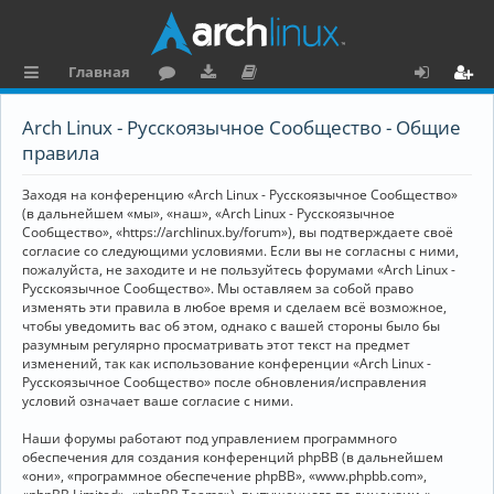
Главная
с
о
аг
о
х
ег
Arch Linux - Русскоязычное Сообщество - Общие
ы
ру
ру
ку
о
и
правила
л
м
зк
м
д
ст
Заходя на конференцию «Arch Linux - Русскоязычное Сообщество»
к
и
е
р
(в дальнейшем «мы», «наш», «Arch Linux - Русскоязычное
Сообщество», «https://archlinux.by/forum»), вы подтверждаете своё
и
н
а
согласие со следующими условиями. Если вы не согласны с ними,
пожалуйста, не заходите и не пользуйтесь форумами «Arch Linux -
та
ц
Русскоязычное Сообщество». Мы оставляем за собой право
ц
и
изменять эти правила в любое время и сделаем всё возможное,
чтобы уведомить вас об этом, однако с вашей стороны было бы
и
я
разумным регулярно просматривать этот текст на предмет
изменений, так как использование конференции «Arch Linux -
я
Русскоязычное Сообщество» после обновления/исправления
условий означает ваше согласие с ними.
Наши форумы работают под управлением программного
обеспечения для создания конференций phpBB (в дальнейшем
«они», «программное обеспечение phpBB», «www.phpbb.com»,