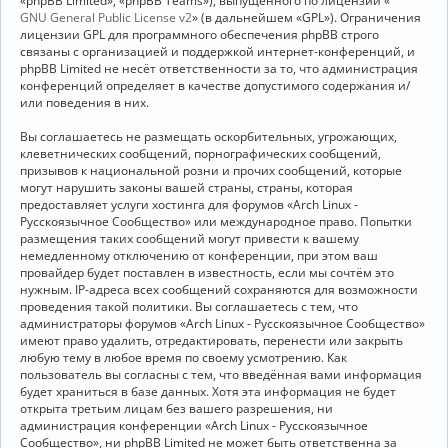
«phpBB Limited», «phpBB Teams»), выпущенного по лицензии «
GNU General Public License v2
» (в дальнейшем «GPL»). Ограничения
лицензии GPL для программного обеспечения phpBB строго
связаны с организацией и поддержкой интернет-конференций, и
phpBB Limited не несёт ответственности за то, что администрация
конференций определяет в качестве допустимого содержания и/
или поведения в них.
Вы соглашаетесь не размещать оскорбительных, угрожающих,
клеветнических сообщений, порнографических сообщений,
призывов к национальной розни и прочих сообщений, которые
могут нарушить законы вашей страны, страны, которая
предоставляет услуги хостинга для форумов «Arch Linux -
Русскоязычное Сообщество» или международное право. Попытки
размещения таких сообщений могут привести к вашему
немедленному отключению от конференции, при этом ваш
провайдер будет поставлен в известность, если мы сочтём это
нужным. IP-адреса всех сообщений сохраняются для возможности
проведения такой политики. Вы соглашаетесь с тем, что
администраторы форумов «Arch Linux - Русскоязычное Сообщество»
имеют право удалить, отредактировать, перенести или закрыть
любую тему в любое время по своему усмотрению. Как
пользователь вы согласны с тем, что введённая вами информация
будет храниться в базе данных. Хотя эта информация не будет
открыта третьим лицам без вашего разрешения, ни
администрация конференции «Arch Linux - Русскоязычное
Сообщество», ни phpBB Limited не может быть ответственна за