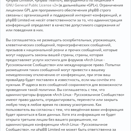
«phpBB Limited», «phpBB Teams»), выпущенного по лицензии «
GNU General Public License v2
» (в дальнейшем «GPL»). Ограничения
лицензии GPL для программного обеспечения phpBB строго
связаны с организацией и поддержкой интернет-конференций, и
phpBB Limited не несёт ответственности за то, что администрация
конференций определяет в качестве допустимого содержания и/
или поведения в них.
Вы соглашаетесь не размещать оскорбительных, угрожающих,
клеветнических сообщений, порнографических сообщений,
призывов к национальной розни и прочих сообщений, которые
могут нарушить законы вашей страны, страны, которая
предоставляет услуги хостинга для форумов «Arch Linux -
Русскоязычное Сообщество» или международное право. Попытки
размещения таких сообщений могут привести к вашему
немедленному отключению от конференции, при этом ваш
провайдер будет поставлен в известность, если мы сочтём это
нужным. IP-адреса всех сообщений сохраняются для возможности
проведения такой политики. Вы соглашаетесь с тем, что
администраторы форумов «Arch Linux - Русскоязычное Сообщество»
имеют право удалить, отредактировать, перенести или закрыть
любую тему в любое время по своему усмотрению. Как
пользователь вы согласны с тем, что введённая вами информация
будет храниться в базе данных. Хотя эта информация не будет
открыта третьим лицам без вашего разрешения, ни
администрация конференции «Arch Linux - Русскоязычное
Сообщество», ни phpBB Limited не может быть ответственна за