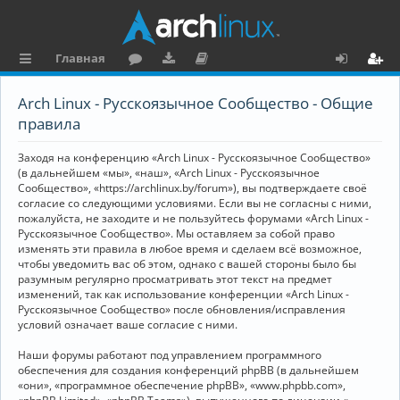
Главная
с
о
аг
о
х
ег
Arch Linux - Русскоязычное Сообщество - Общие
ы
ру
ру
ку
о
и
правила
л
м
зк
м
д
ст
Заходя на конференцию «Arch Linux - Русскоязычное Сообщество»
к
и
е
р
(в дальнейшем «мы», «наш», «Arch Linux - Русскоязычное
Сообщество», «https://archlinux.by/forum»), вы подтверждаете своё
и
н
а
согласие со следующими условиями. Если вы не согласны с ними,
пожалуйста, не заходите и не пользуйтесь форумами «Arch Linux -
та
ц
Русскоязычное Сообщество». Мы оставляем за собой право
ц
и
изменять эти правила в любое время и сделаем всё возможное,
чтобы уведомить вас об этом, однако с вашей стороны было бы
и
я
разумным регулярно просматривать этот текст на предмет
изменений, так как использование конференции «Arch Linux -
я
Русскоязычное Сообщество» после обновления/исправления
условий означает ваше согласие с ними.
Наши форумы работают под управлением программного
обеспечения для создания конференций phpBB (в дальнейшем
«они», «программное обеспечение phpBB», «www.phpbb.com»,