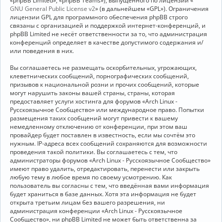
«phpBB Limited», «phpBB Teams»), выпущенного по лицензии «
GNU General Public License v2
» (в дальнейшем «GPL»). Ограничения
лицензии GPL для программного обеспечения phpBB строго
связаны с организацией и поддержкой интернет-конференций, и
phpBB Limited не несёт ответственности за то, что администрация
конференций определяет в качестве допустимого содержания и/
или поведения в них.
Вы соглашаетесь не размещать оскорбительных, угрожающих,
клеветнических сообщений, порнографических сообщений,
призывов к национальной розни и прочих сообщений, которые
могут нарушить законы вашей страны, страны, которая
предоставляет услуги хостинга для форумов «Arch Linux -
Русскоязычное Сообщество» или международное право. Попытки
размещения таких сообщений могут привести к вашему
немедленному отключению от конференции, при этом ваш
провайдер будет поставлен в известность, если мы сочтём это
нужным. IP-адреса всех сообщений сохраняются для возможности
проведения такой политики. Вы соглашаетесь с тем, что
администраторы форумов «Arch Linux - Русскоязычное Сообщество»
имеют право удалить, отредактировать, перенести или закрыть
любую тему в любое время по своему усмотрению. Как
пользователь вы согласны с тем, что введённая вами информация
будет храниться в базе данных. Хотя эта информация не будет
открыта третьим лицам без вашего разрешения, ни
администрация конференции «Arch Linux - Русскоязычное
Сообщество», ни phpBB Limited не может быть ответственна за