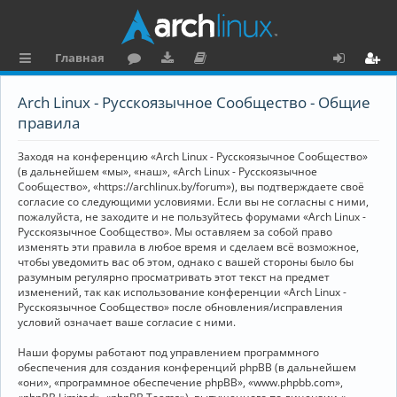
Главная
с
о
аг
о
х
ег
Arch Linux - Русскоязычное Сообщество - Общие
ы
ру
ру
ку
о
и
правила
л
м
зк
м
д
ст
Заходя на конференцию «Arch Linux - Русскоязычное Сообщество»
к
и
е
р
(в дальнейшем «мы», «наш», «Arch Linux - Русскоязычное
Сообщество», «https://archlinux.by/forum»), вы подтверждаете своё
и
н
а
согласие со следующими условиями. Если вы не согласны с ними,
пожалуйста, не заходите и не пользуйтесь форумами «Arch Linux -
та
ц
Русскоязычное Сообщество». Мы оставляем за собой право
ц
и
изменять эти правила в любое время и сделаем всё возможное,
чтобы уведомить вас об этом, однако с вашей стороны было бы
и
я
разумным регулярно просматривать этот текст на предмет
изменений, так как использование конференции «Arch Linux -
я
Русскоязычное Сообщество» после обновления/исправления
условий означает ваше согласие с ними.
Наши форумы работают под управлением программного
обеспечения для создания конференций phpBB (в дальнейшем
«они», «программное обеспечение phpBB», «www.phpbb.com»,