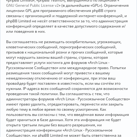
«phpBB Limited», «phpBB Teams»), выпущенного по лицензии «
GNU General Public License v2
» (в дальнейшем «GPL»). Ограничения
лицензии GPL для программного обеспечения phpBB строго
связаны с организацией и поддержкой интернет-конференций, и
phpBB Limited не несёт ответственности за то, что администрация
конференций определяет в качестве допустимого содержания и/
или поведения в них.
Вы соглашаетесь не размещать оскорбительных, угрожающих,
клеветнических сообщений, порнографических сообщений,
призывов к национальной розни и прочих сообщений, которые
могут нарушить законы вашей страны, страны, которая
предоставляет услуги хостинга для форумов «Arch Linux -
Русскоязычное Сообщество» или международное право. Попытки
размещения таких сообщений могут привести к вашему
немедленному отключению от конференции, при этом ваш
провайдер будет поставлен в известность, если мы сочтём это
нужным. IP-адреса всех сообщений сохраняются для возможности
проведения такой политики. Вы соглашаетесь с тем, что
администраторы форумов «Arch Linux - Русскоязычное Сообщество»
имеют право удалить, отредактировать, перенести или закрыть
любую тему в любое время по своему усмотрению. Как
пользователь вы согласны с тем, что введённая вами информация
будет храниться в базе данных. Хотя эта информация не будет
открыта третьим лицам без вашего разрешения, ни
администрация конференции «Arch Linux - Русскоязычное
Сообщество», ни phpBB Limited не может быть ответственна за