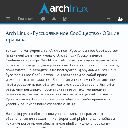
Главная
с
о
аг
о
х
ег
Arch Linux - Русскоязычное Сообщество - Общие
ы
ру
ру
ку
о
и
правила
л
м
зк
м
д
ст
Заходя на конференцию «Arch Linux - Русскоязычное Сообщество»
к
и
е
р
(в дальнейшем «мы», «наш», «Arch Linux - Русскоязычное
Сообщество», «https://archlinux.by/forum»), вы подтверждаете своё
и
н
а
согласие со следующими условиями. Если вы не согласны с ними,
пожалуйста, не заходите и не пользуйтесь форумами «Arch Linux -
та
ц
Русскоязычное Сообщество». Мы оставляем за собой право
ц
и
изменять эти правила в любое время и сделаем всё возможное,
чтобы уведомить вас об этом, однако с вашей стороны было бы
и
я
разумным регулярно просматривать этот текст на предмет
изменений, так как использование конференции «Arch Linux -
я
Русскоязычное Сообщество» после обновления/исправления
условий означает ваше согласие с ними.
Наши форумы работают под управлением программного
обеспечения для создания конференций phpBB (в дальнейшем
«они», «программное обеспечение phpBB», «www.phpbb.com»,