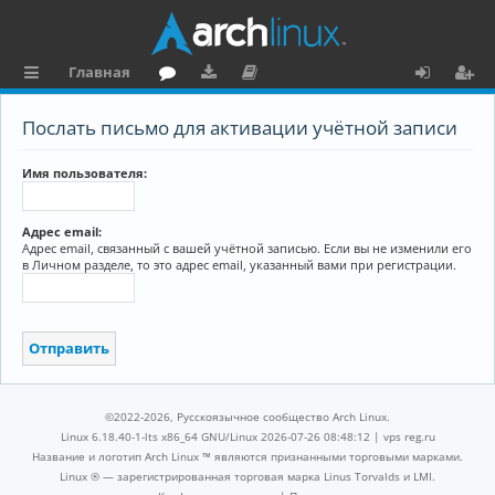
Главная
с
о
аг
о
х
ег
Послать письмо для активации учётной записи
ы
ру
ру
ку
о
и
л
м
зк
м
д
ст
Имя пользователя:
к
и
е
р
Адрес email:
и
н
а
Адрес email, связанный с вашей учётной записью. Если вы не изменили его
в Личном разделе, то это адрес email, указанный вами при регистрации.
та
ц
ц
и
и
я
я
©2022-2026, Русскоязычное сообщество Arch Linux.
Linux 6.18.40-1-lts x86_64 GNU/Linux 2026-07-26 08:48:12 |
vps reg.ru
Название и логотип Arch Linux ™ являются признанными торговыми марками.
Linux ® — зарегистрированная торговая марка Linus Torvalds и LMI.