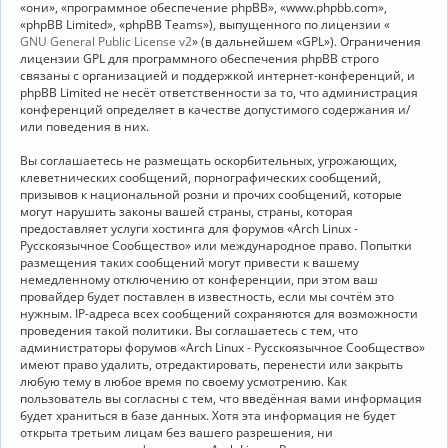
«они», «программное обеспечение phpBB», «www.phpbb.com»,
«phpBB Limited», «phpBB Teams»), выпущенного по лицензии «
GNU General Public License v2
» (в дальнейшем «GPL»). Ограничения
лицензии GPL для программного обеспечения phpBB строго
связаны с организацией и поддержкой интернет-конференций, и
phpBB Limited не несёт ответственности за то, что администрация
конференций определяет в качестве допустимого содержания и/
или поведения в них.
Вы соглашаетесь не размещать оскорбительных, угрожающих,
клеветнических сообщений, порнографических сообщений,
призывов к национальной розни и прочих сообщений, которые
могут нарушить законы вашей страны, страны, которая
предоставляет услуги хостинга для форумов «Arch Linux -
Русскоязычное Сообщество» или международное право. Попытки
размещения таких сообщений могут привести к вашему
немедленному отключению от конференции, при этом ваш
провайдер будет поставлен в известность, если мы сочтём это
нужным. IP-адреса всех сообщений сохраняются для возможности
проведения такой политики. Вы соглашаетесь с тем, что
администраторы форумов «Arch Linux - Русскоязычное Сообщество»
имеют право удалить, отредактировать, перенести или закрыть
любую тему в любое время по своему усмотрению. Как
пользователь вы согласны с тем, что введённая вами информация
будет храниться в базе данных. Хотя эта информация не будет
открыта третьим лицам без вашего разрешения, ни