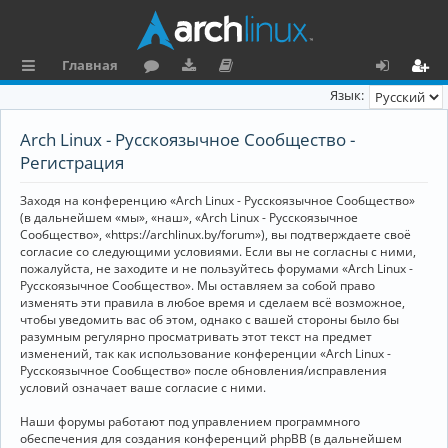
Главная
с
о
аг
о
х
ег
Язык:
ы
ру
ру
ку
о
и
Arch Linux - Русскоязычное Сообщество -
л
м
зк
м
д
ст
Регистрация
к
и
е
р
Заходя на конференцию «Arch Linux - Русскоязычное Сообщество»
и
н
а
(в дальнейшем «мы», «наш», «Arch Linux - Русскоязычное
Сообщество», «https://archlinux.by/forum»), вы подтверждаете своё
та
ц
согласие со следующими условиями. Если вы не согласны с ними,
пожалуйста, не заходите и не пользуйтесь форумами «Arch Linux -
ц
и
Русскоязычное Сообщество». Мы оставляем за собой право
изменять эти правила в любое время и сделаем всё возможное,
и
я
чтобы уведомить вас об этом, однако с вашей стороны было бы
я
разумным регулярно просматривать этот текст на предмет
изменений, так как использование конференции «Arch Linux -
Русскоязычное Сообщество» после обновления/исправления
условий означает ваше согласие с ними.
Наши форумы работают под управлением программного
обеспечения для создания конференций phpBB (в дальнейшем