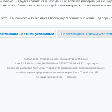
и информация будет храниться в базе данных. Хотя эта информация не бу
ed не может быть ответственна за действия хакеров, которые могут приве
Текст на английском языке имеет преимущественное значение над версие
©2022-2026, Русскоязычное сообщество Arch Linux.
Linux 6.18.40-1-lts x86_64 GNU/Linux 2026-07-26 08:48:12 |
vps reg.ru
Название и логотип Arch Linux ™ являются признанными торговыми марками.
Linux ® — зарегистрированная торговая марка Linus Torvalds и LMI.
Конфиденциальность
|
Правила