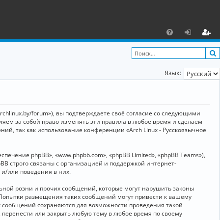
С
F
х
ег
A
о
и
Язык:
Q
д
ст
р
а
archlinux.by/forum»), вы подтверждаете своё согласие со следующими
ц
вляем за собой право изменять эти правила в любое время и сделаем
ний, так как использование конференции «Arch Linux - Русскоязычное
и
я
ечение phpBB», «www.phpbb.com», «phpBB Limited», «phpBB Teams»),
BB строго связаны с организацией и поддержкой интернет-
 и/или поведения в них.
ьной розни и прочих сообщений, которые могут нарушить законы
о. Попытки размещения таких сообщений могут привести к вашему
ех сообщений сохраняются для возможности проведения такой
, перенести или закрыть любую тему в любое время по своему