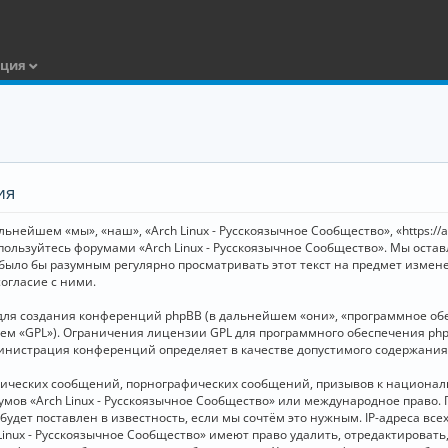
ация
ия
ьнейшем «мы», «наш», «Arch Linux - Русскоязычное Сообщество», «https://
 пользуйтесь форумами «Arch Linux - Русскоязычное Сообщество». Мы оста
 было бы разумным регулярно просматривать этот текст на предмет измене
огласие с ними.
я создания конференций phpBB (в дальнейшем «они», «программное обесп
шем «GPL»). Ограничения лицензии GPL для программного обеспечения php
дминистрация конференций определяет в качестве допустимого содержания
нических сообщений, порнографических сообщений, призывов к национал
орумов «Arch Linux - Русскоязычное Сообщество» или международное прав
дет поставлен в известность, если мы сочтём это нужным. IP-адреса вс
Linux - Русскоязычное Сообщество» имеют право удалить, отредактировать