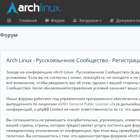
Главная
Форум
Загрузки
Документ
с
Форум
ы
л
к
Arch Linux - Русскоязычное Сообщество - Регистрац
и
Заходя на конференцию «Arch Linux - Русскоязычное Сообщество» (в дал
условиями. Если вы не согласны с ними, пожалуйста, не заходите и не
всё возможное, чтобы уведомить вас об этом, однако с вашей стороны
Сообщество» после обновления/исправления условий означает ваше с
Наши форумы работают под управлением программного обеспечения дл
выпущенного по лицензии «
GNU General Public License v2
» (в дальней
конференций, и phpBB Limited не несёт ответственности за то, что а
Вы соглашаетесь не размещать оскорбительных, угрожающих, клевет
вашей страны, страны, которая предоставляет услуги хостинга для ф
немедленному отключению от конференции, при этом ваш провайдер бу
политики. Вы соглашаетесь с тем, что администраторы форумов «Arch 