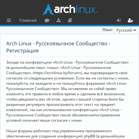
Главная
с
о
аг
о
х
ег
Язык:
ы
ру
ру
ку
о
и
Arch Linux - Русскоязычное Сообщество -
л
м
зк
м
д
ст
Регистрация
к
и
е
р
Заходя на конференцию «Arch Linux - Русскоязычное Сообщество»
и
н
а
(в дальнейшем «мы», «наш», «Arch Linux - Русскоязычное
Сообщество», «https://archlinux.by/forum»), вы подтверждаете своё
та
ц
согласие со следующими условиями. Если вы не согласны с ними,
пожалуйста, не заходите и не пользуйтесь форумами «Arch Linux -
ц
и
Русскоязычное Сообщество». Мы оставляем за собой право
изменять эти правила в любое время и сделаем всё возможное,
и
я
чтобы уведомить вас об этом, однако с вашей стороны было бы
я
разумным регулярно просматривать этот текст на предмет
изменений, так как использование конференции «Arch Linux -
Русскоязычное Сообщество» после обновления/исправления
условий означает ваше согласие с ними.
Наши форумы работают под управлением программного
обеспечения для создания конференций phpBB (в дальнейшем