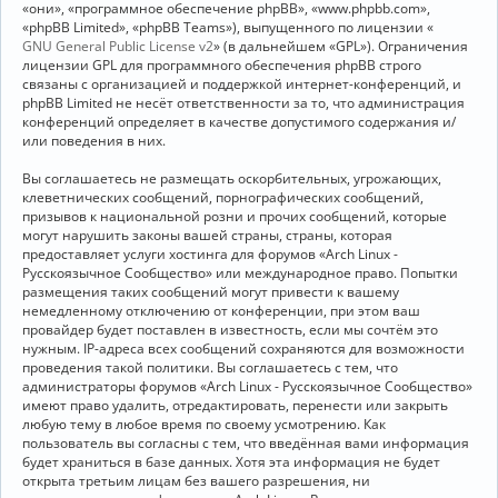
«они», «программное обеспечение phpBB», «www.phpbb.com»,
«phpBB Limited», «phpBB Teams»), выпущенного по лицензии «
GNU General Public License v2
» (в дальнейшем «GPL»). Ограничения
лицензии GPL для программного обеспечения phpBB строго
связаны с организацией и поддержкой интернет-конференций, и
phpBB Limited не несёт ответственности за то, что администрация
конференций определяет в качестве допустимого содержания и/
или поведения в них.
Вы соглашаетесь не размещать оскорбительных, угрожающих,
клеветнических сообщений, порнографических сообщений,
призывов к национальной розни и прочих сообщений, которые
могут нарушить законы вашей страны, страны, которая
предоставляет услуги хостинга для форумов «Arch Linux -
Русскоязычное Сообщество» или международное право. Попытки
размещения таких сообщений могут привести к вашему
немедленному отключению от конференции, при этом ваш
провайдер будет поставлен в известность, если мы сочтём это
нужным. IP-адреса всех сообщений сохраняются для возможности
проведения такой политики. Вы соглашаетесь с тем, что
администраторы форумов «Arch Linux - Русскоязычное Сообщество»
имеют право удалить, отредактировать, перенести или закрыть
любую тему в любое время по своему усмотрению. Как
пользователь вы согласны с тем, что введённая вами информация
будет храниться в базе данных. Хотя эта информация не будет
открыта третьим лицам без вашего разрешения, ни