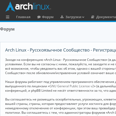
Главная
Форум
Загрузки
Документ
с
Форум
ы
л
к
Arch Linux - Русскоязычное Сообщество - Регистрац
и
Заходя на конференцию «Arch Linux - Русскоязычное Сообщество» (в дал
условиями. Если вы не согласны с ними, пожалуйста, не заходите и не
всё возможное, чтобы уведомить вас об этом, однако с вашей стороны
Сообщество» после обновления/исправления условий означает ваше с
Наши форумы работают под управлением программного обеспечения дл
выпущенного по лицензии «
GNU General Public License v2
» (в дальней
конференций, и phpBB Limited не несёт ответственности за то, что а
Вы соглашаетесь не размещать оскорбительных, угрожающих, клевет
вашей страны, страны, которая предоставляет услуги хостинга для ф
немедленному отключению от конференции, при этом ваш провайдер бу
политики. Вы соглашаетесь с тем, что администраторы форумов «Arch 