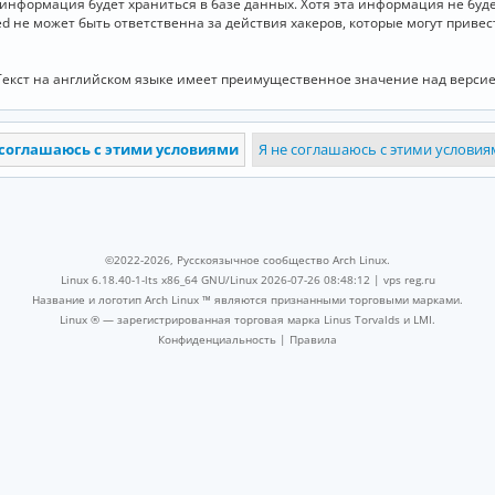
и информация будет храниться в базе данных. Хотя эта информация не бу
ed не может быть ответственна за действия хакеров, которые могут приве
Текст на английском языке имеет преимущественное значение над версие
©2022-2026, Русскоязычное сообщество Arch Linux.
Linux 6.18.40-1-lts x86_64 GNU/Linux 2026-07-26 08:48:12 |
vps reg.ru
Название и логотип Arch Linux ™ являются признанными торговыми марками.
Linux ® — зарегистрированная торговая марка Linus Torvalds и LMI.
Конфиденциальность
|
Правила