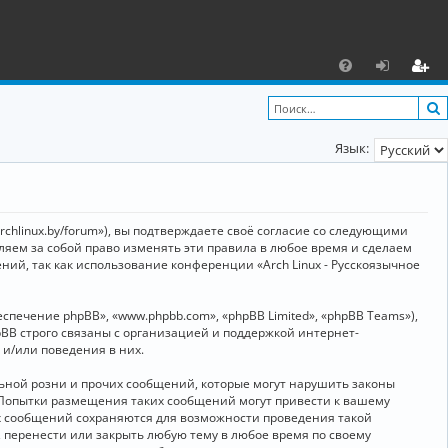
С
F
х
ег
A
о
и
Язык:
Q
д
ст
р
а
archlinux.by/forum»), вы подтверждаете своё согласие со следующими
ц
вляем за собой право изменять эти правила в любое время и сделаем
ний, так как использование конференции «Arch Linux - Русскоязычное
и
я
ечение phpBB», «www.phpbb.com», «phpBB Limited», «phpBB Teams»),
BB строго связаны с организацией и поддержкой интернет-
 и/или поведения в них.
ьной розни и прочих сообщений, которые могут нарушить законы
о. Попытки размещения таких сообщений могут привести к вашему
ех сообщений сохраняются для возможности проведения такой
, перенести или закрыть любую тему в любое время по своему