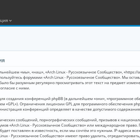
ация
ия
ьнейшем «мы», «наш», «Arch Linux - Русскоязычное Сообщество», «https://
 пользуйтесь форумами «Arch Linux - Русскоязычное Сообщество». Мы оста
 было бы разумным регулярно просматривать этот текст на предмет измене
огласие с ними.
я создания конференций phpBB (в дальнейшем «они», «программное обесп
шем «GPL»). Ограничения лицензии GPL для программного обеспечения php
дминистрация конференций определяет в качестве допустимого содержания
нических сообщений, порнографических сообщений, призывов к национал
орумов «Arch Linux - Русскоязычное Сообщество» или международное прав
дет поставлен в известность, если мы сочтём это нужным. IP-адреса вс
Linux - Русскоязычное Сообщество» имеют право удалить, отредактировать