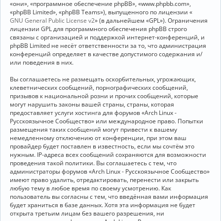
«они», «программное обеспечение phpBB», «www.phpbb.com»,
«phpBB Limited», «phpBB Teams»), выпущенного по лицензии «
GNU General Public License v2
» (в дальнейшем «GPL»). Ограничения
лицензии GPL для программного обеспечения phpBB строго
связаны с организацией и поддержкой интернет-конференций, и
phpBB Limited не несёт ответственности за то, что администрация
конференций определяет в качестве допустимого содержания и/
или поведения в них.
Вы соглашаетесь не размещать оскорбительных, угрожающих,
клеветнических сообщений, порнографических сообщений,
призывов к национальной розни и прочих сообщений, которые
могут нарушить законы вашей страны, страны, которая
предоставляет услуги хостинга для форумов «Arch Linux -
Русскоязычное Сообщество» или международное право. Попытки
размещения таких сообщений могут привести к вашему
немедленному отключению от конференции, при этом ваш
провайдер будет поставлен в известность, если мы сочтём это
нужным. IP-адреса всех сообщений сохраняются для возможности
проведения такой политики. Вы соглашаетесь с тем, что
администраторы форумов «Arch Linux - Русскоязычное Сообщество»
имеют право удалить, отредактировать, перенести или закрыть
любую тему в любое время по своему усмотрению. Как
пользователь вы согласны с тем, что введённая вами информация
будет храниться в базе данных. Хотя эта информация не будет
открыта третьим лицам без вашего разрешения, ни