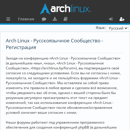
Главная
с
о
аг
о
х
ег
Язык:
ы
ру
ру
ку
о
и
Arch Linux - Русскоязычное Сообщество -
л
м
зк
м
д
ст
Регистрация
к
и
е
р
Заходя на конференцию «Arch Linux - Русскоязычное Сообщество»
и
н
а
(в дальнейшем «мы», «наш», «Arch Linux - Русскоязычное
Сообщество», «https://archlinux.by/forum»), вы подтверждаете своё
та
ц
согласие со следующими условиями. Если вы не согласны с ними,
пожалуйста, не заходите и не пользуйтесь форумами «Arch Linux -
ц
и
Русскоязычное Сообщество». Мы оставляем за собой право
изменять эти правила в любое время и сделаем всё возможное,
и
я
чтобы уведомить вас об этом, однако с вашей стороны было бы
я
разумным регулярно просматривать этот текст на предмет
изменений, так как использование конференции «Arch Linux -
Русскоязычное Сообщество» после обновления/исправления
условий означает ваше согласие с ними.
Наши форумы работают под управлением программного
обеспечения для создания конференций phpBB (в дальнейшем