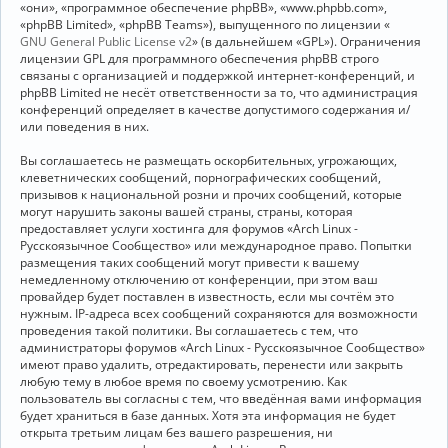
«они», «программное обеспечение phpBB», «www.phpbb.com»,
«phpBB Limited», «phpBB Teams»), выпущенного по лицензии «
GNU General Public License v2
» (в дальнейшем «GPL»). Ограничения
лицензии GPL для программного обеспечения phpBB строго
связаны с организацией и поддержкой интернет-конференций, и
phpBB Limited не несёт ответственности за то, что администрация
конференций определяет в качестве допустимого содержания и/
или поведения в них.
Вы соглашаетесь не размещать оскорбительных, угрожающих,
клеветнических сообщений, порнографических сообщений,
призывов к национальной розни и прочих сообщений, которые
могут нарушить законы вашей страны, страны, которая
предоставляет услуги хостинга для форумов «Arch Linux -
Русскоязычное Сообщество» или международное право. Попытки
размещения таких сообщений могут привести к вашему
немедленному отключению от конференции, при этом ваш
провайдер будет поставлен в известность, если мы сочтём это
нужным. IP-адреса всех сообщений сохраняются для возможности
проведения такой политики. Вы соглашаетесь с тем, что
администраторы форумов «Arch Linux - Русскоязычное Сообщество»
имеют право удалить, отредактировать, перенести или закрыть
любую тему в любое время по своему усмотрению. Как
пользователь вы согласны с тем, что введённая вами информация
будет храниться в базе данных. Хотя эта информация не будет
открыта третьим лицам без вашего разрешения, ни