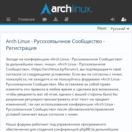
Главная
с
о
аг
о
х
ег
Язык:
ы
ру
ру
ку
о
и
Arch Linux - Русскоязычное Сообщество -
л
м
зк
м
д
ст
Регистрация
к
и
е
р
Заходя на конференцию «Arch Linux - Русскоязычное Сообщество»
и
н
а
(в дальнейшем «мы», «наш», «Arch Linux - Русскоязычное
Сообщество», «https://archlinux.by/forum»), вы подтверждаете своё
та
ц
согласие со следующими условиями. Если вы не согласны с ними,
пожалуйста, не заходите и не пользуйтесь форумами «Arch Linux -
ц
и
Русскоязычное Сообщество». Мы оставляем за собой право
изменять эти правила в любое время и сделаем всё возможное,
и
я
чтобы уведомить вас об этом, однако с вашей стороны было бы
я
разумным регулярно просматривать этот текст на предмет
изменений, так как использование конференции «Arch Linux -
Русскоязычное Сообщество» после обновления/исправления
условий означает ваше согласие с ними.
Наши форумы работают под управлением программного
обеспечения для создания конференций phpBB (в дальнейшем