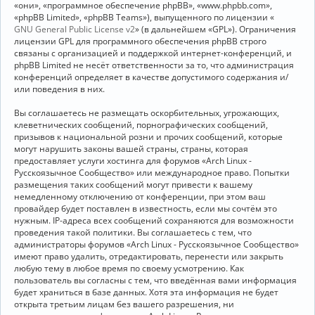
«они», «программное обеспечение phpBB», «www.phpbb.com»,
«phpBB Limited», «phpBB Teams»), выпущенного по лицензии «
GNU General Public License v2
» (в дальнейшем «GPL»). Ограничения
лицензии GPL для программного обеспечения phpBB строго
связаны с организацией и поддержкой интернет-конференций, и
phpBB Limited не несёт ответственности за то, что администрация
конференций определяет в качестве допустимого содержания и/
или поведения в них.
Вы соглашаетесь не размещать оскорбительных, угрожающих,
клеветнических сообщений, порнографических сообщений,
призывов к национальной розни и прочих сообщений, которые
могут нарушить законы вашей страны, страны, которая
предоставляет услуги хостинга для форумов «Arch Linux -
Русскоязычное Сообщество» или международное право. Попытки
размещения таких сообщений могут привести к вашему
немедленному отключению от конференции, при этом ваш
провайдер будет поставлен в известность, если мы сочтём это
нужным. IP-адреса всех сообщений сохраняются для возможности
проведения такой политики. Вы соглашаетесь с тем, что
администраторы форумов «Arch Linux - Русскоязычное Сообщество»
имеют право удалить, отредактировать, перенести или закрыть
любую тему в любое время по своему усмотрению. Как
пользователь вы согласны с тем, что введённая вами информация
будет храниться в базе данных. Хотя эта информация не будет
открыта третьим лицам без вашего разрешения, ни