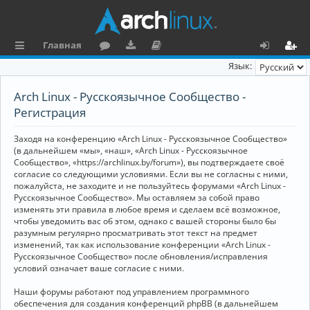
Главная
с
о
аг
о
х
ег
Язык:
ы
ру
ру
ку
о
и
Arch Linux - Русскоязычное Сообщество -
л
м
зк
м
д
ст
Регистрация
к
и
е
р
Заходя на конференцию «Arch Linux - Русскоязычное Сообщество»
и
н
а
(в дальнейшем «мы», «наш», «Arch Linux - Русскоязычное
Сообщество», «https://archlinux.by/forum»), вы подтверждаете своё
та
ц
согласие со следующими условиями. Если вы не согласны с ними,
пожалуйста, не заходите и не пользуйтесь форумами «Arch Linux -
ц
и
Русскоязычное Сообщество». Мы оставляем за собой право
изменять эти правила в любое время и сделаем всё возможное,
и
я
чтобы уведомить вас об этом, однако с вашей стороны было бы
я
разумным регулярно просматривать этот текст на предмет
изменений, так как использование конференции «Arch Linux -
Русскоязычное Сообщество» после обновления/исправления
условий означает ваше согласие с ними.
Наши форумы работают под управлением программного
обеспечения для создания конференций phpBB (в дальнейшем