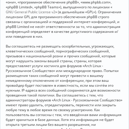
«они», «программное обеспечение phpBB», «www.phpbb.com»,
«phpBB Limited», «phpBB Teams»), выпущенного по лицензии «
GNU General Public License v2
» (в дальнейшем «GPL»). Ограничения
лицензии GPL для программного обеспечения phpBB строго
связаны с организацией и поддержкой интернет-конференций, и
phpBB Limited не несёт ответственности за то, что администрация
конференций определяет в качестве допустимого содержания и/
или поведения в них.
Вы соглашаетесь не размещать оскорбительных, угрожающих,
клеветнических сообщений, порнографических сообщений,
призывов к национальной розни и прочих сообщений, которые
могут нарушить законы вашей страны, страны, которая
предоставляет услуги хостинга для форумов «Arch Linux -
Русскоязычное Сообщество» или международное право. Попытки
размещения таких сообщений могут привести к вашему
немедленному отключению от конференции, при этом ваш
провайдер будет поставлен в известность, если мы сочтём это
нужным. IP-адреса всех сообщений сохраняются для возможности
проведения такой политики. Вы соглашаетесь с тем, что
администраторы форумов «Arch Linux - Русскоязычное Сообщество»
имеют право удалить, отредактировать, перенести или закрыть
любую тему в любое время по своему усмотрению. Как
пользователь вы согласны с тем, что введённая вами информация
будет храниться в базе данных. Хотя эта информация не будет
открыта третьим лицам без вашего разрешения, ни