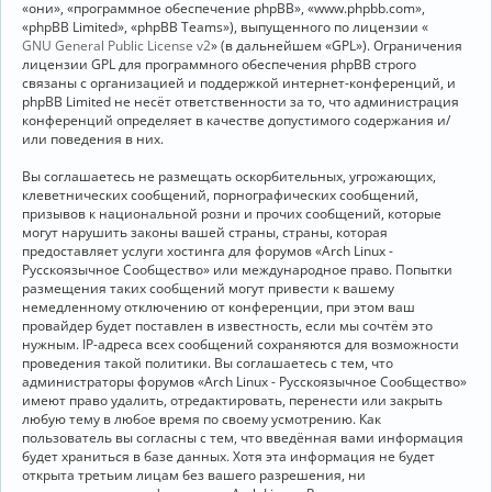
«они», «программное обеспечение phpBB», «www.phpbb.com»,
«phpBB Limited», «phpBB Teams»), выпущенного по лицензии «
GNU General Public License v2
» (в дальнейшем «GPL»). Ограничения
лицензии GPL для программного обеспечения phpBB строго
связаны с организацией и поддержкой интернет-конференций, и
phpBB Limited не несёт ответственности за то, что администрация
конференций определяет в качестве допустимого содержания и/
или поведения в них.
Вы соглашаетесь не размещать оскорбительных, угрожающих,
клеветнических сообщений, порнографических сообщений,
призывов к национальной розни и прочих сообщений, которые
могут нарушить законы вашей страны, страны, которая
предоставляет услуги хостинга для форумов «Arch Linux -
Русскоязычное Сообщество» или международное право. Попытки
размещения таких сообщений могут привести к вашему
немедленному отключению от конференции, при этом ваш
провайдер будет поставлен в известность, если мы сочтём это
нужным. IP-адреса всех сообщений сохраняются для возможности
проведения такой политики. Вы соглашаетесь с тем, что
администраторы форумов «Arch Linux - Русскоязычное Сообщество»
имеют право удалить, отредактировать, перенести или закрыть
любую тему в любое время по своему усмотрению. Как
пользователь вы согласны с тем, что введённая вами информация
будет храниться в базе данных. Хотя эта информация не будет
открыта третьим лицам без вашего разрешения, ни