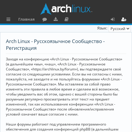
Главная
с
о
аг
о
х
ег
Язык:
ы
ру
ру
ку
о
и
Arch Linux - Русскоязычное Сообщество -
л
м
зк
м
д
ст
Регистрация
к
и
е
р
Заходя на конференцию «Arch Linux - Русскоязычное Сообщество»
и
н
а
(в дальнейшем «мы», «наш», «Arch Linux - Русскоязычное
Сообщество», «https://archlinux.by/forum»), вы подтверждаете своё
та
ц
согласие со следующими условиями. Если вы не согласны с ними,
пожалуйста, не заходите и не пользуйтесь форумами «Arch Linux -
ц
и
Русскоязычное Сообщество». Мы оставляем за собой право
изменять эти правила в любое время и сделаем всё возможное,
и
я
чтобы уведомить вас об этом, однако с вашей стороны было бы
я
разумным регулярно просматривать этот текст на предмет
изменений, так как использование конференции «Arch Linux -
Русскоязычное Сообщество» после обновления/исправления
условий означает ваше согласие с ними.
Наши форумы работают под управлением программного
обеспечения для создания конференций phpBB (в дальнейшем