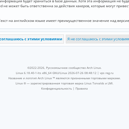
и информация будет храниться в базе данных. Хотя эта информация не бу
ed не может быть ответственна за действия хакеров, которые могут приве
Текст на английском языке имеет преимущественное значение над версие
©2022-2026, Русскоязычное сообщество Arch Linux.
Linux 6.18.40-1-lts x86_64 GNU/Linux 2026-07-26 08:48:12 |
vps reg.ru
Название и логотип Arch Linux ™ являются признанными торговыми марками.
Linux ® — зарегистрированная торговая марка Linus Torvalds и LMI.
Конфиденциальность
|
Правила