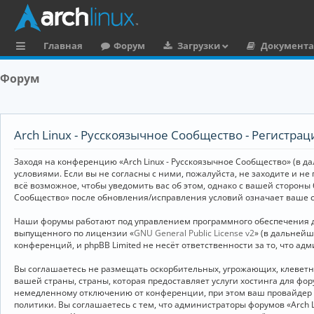
Главная
Форум
Загрузки
Документ
с
Форум
ы
л
к
Arch Linux - Русскоязычное Сообщество - Регистрац
и
Заходя на конференцию «Arch Linux - Русскоязычное Сообщество» (в дал
условиями. Если вы не согласны с ними, пожалуйста, не заходите и не
всё возможное, чтобы уведомить вас об этом, однако с вашей стороны
Сообщество» после обновления/исправления условий означает ваше с
Наши форумы работают под управлением программного обеспечения дл
выпущенного по лицензии «
GNU General Public License v2
» (в дальней
конференций, и phpBB Limited не несёт ответственности за то, что а
Вы соглашаетесь не размещать оскорбительных, угрожающих, клевет
вашей страны, страны, которая предоставляет услуги хостинга для ф
немедленному отключению от конференции, при этом ваш провайдер бу
политики. Вы соглашаетесь с тем, что администраторы форумов «Arch 