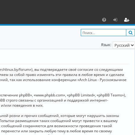
С
F
х
ег
A
о
и
Язык:
Q
д
ст
р
а
archlinux.by/forum»), вы подтверждаете своё согласие со следующими
ц
вляем за собой право изменять эти правила в любое время и сделаем
ний, так как использование конференции «Arch Linux - Русскоязычное
и
я
ечение phpBB», «www.phpbb.com», «phpBB Limited», «phpBB Teams»),
BB строго связаны с организацией и поддержкой интернет-
 и/или поведения в них.
ьной розни и прочих сообщений, которые могут нарушить законы
о. Попытки размещения таких сообщений могут привести к вашему
ех сообщений сохраняются для возможности проведения такой
, перенести или закрыть любую тему в любое время по своему