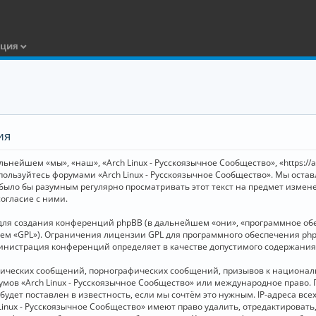
ация
ия
ьнейшем «мы», «наш», «Arch Linux - Русскоязычное Сообщество», «https://
 пользуйтесь форумами «Arch Linux - Русскоязычное Сообщество». Мы оста
 было бы разумным регулярно просматривать этот текст на предмет измене
огласие с ними.
я создания конференций phpBB (в дальнейшем «они», «программное обесп
шем «GPL»). Ограничения лицензии GPL для программного обеспечения php
дминистрация конференций определяет в качестве допустимого содержания
нических сообщений, порнографических сообщений, призывов к национал
орумов «Arch Linux - Русскоязычное Сообщество» или международное прав
дет поставлен в известность, если мы сочтём это нужным. IP-адреса вс
Linux - Русскоязычное Сообщество» имеют право удалить, отредактировать