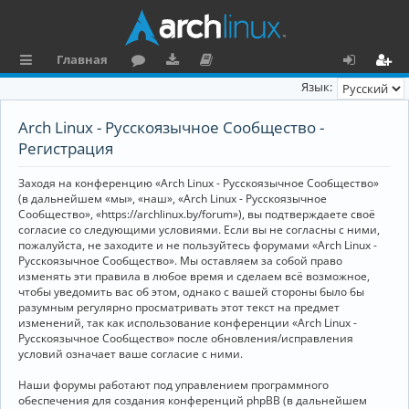
Главная
с
о
аг
о
х
ег
Язык:
ы
ру
ру
ку
о
и
Arch Linux - Русскоязычное Сообщество -
л
м
зк
м
д
ст
Регистрация
к
и
е
р
Заходя на конференцию «Arch Linux - Русскоязычное Сообщество»
и
н
а
(в дальнейшем «мы», «наш», «Arch Linux - Русскоязычное
Сообщество», «https://archlinux.by/forum»), вы подтверждаете своё
та
ц
согласие со следующими условиями. Если вы не согласны с ними,
пожалуйста, не заходите и не пользуйтесь форумами «Arch Linux -
ц
и
Русскоязычное Сообщество». Мы оставляем за собой право
изменять эти правила в любое время и сделаем всё возможное,
и
я
чтобы уведомить вас об этом, однако с вашей стороны было бы
я
разумным регулярно просматривать этот текст на предмет
изменений, так как использование конференции «Arch Linux -
Русскоязычное Сообщество» после обновления/исправления
условий означает ваше согласие с ними.
Наши форумы работают под управлением программного
обеспечения для создания конференций phpBB (в дальнейшем