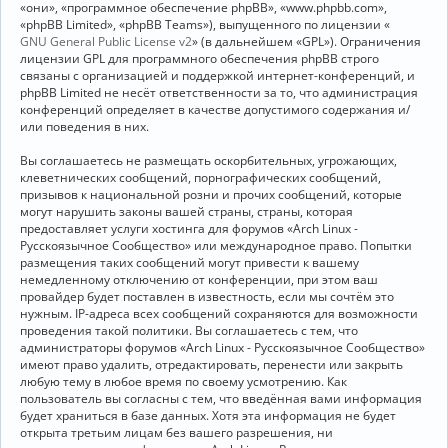
«они», «программное обеспечение phpBB», «www.phpbb.com»,
«phpBB Limited», «phpBB Teams»), выпущенного по лицензии «
GNU General Public License v2
» (в дальнейшем «GPL»). Ограничения
лицензии GPL для программного обеспечения phpBB строго
связаны с организацией и поддержкой интернет-конференций, и
phpBB Limited не несёт ответственности за то, что администрация
конференций определяет в качестве допустимого содержания и/
или поведения в них.
Вы соглашаетесь не размещать оскорбительных, угрожающих,
клеветнических сообщений, порнографических сообщений,
призывов к национальной розни и прочих сообщений, которые
могут нарушить законы вашей страны, страны, которая
предоставляет услуги хостинга для форумов «Arch Linux -
Русскоязычное Сообщество» или международное право. Попытки
размещения таких сообщений могут привести к вашему
немедленному отключению от конференции, при этом ваш
провайдер будет поставлен в известность, если мы сочтём это
нужным. IP-адреса всех сообщений сохраняются для возможности
проведения такой политики. Вы соглашаетесь с тем, что
администраторы форумов «Arch Linux - Русскоязычное Сообщество»
имеют право удалить, отредактировать, перенести или закрыть
любую тему в любое время по своему усмотрению. Как
пользователь вы согласны с тем, что введённая вами информация
будет храниться в базе данных. Хотя эта информация не будет
открыта третьим лицам без вашего разрешения, ни