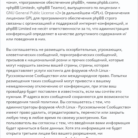
«они», «программное обеспечение phpBB», «www.phpbb.com»,
«phpBB Limited», «phpBB Teams»), выпущенного по лицензии «
GNU General Public License v2
» (в дальнейшем «GPL»). Ограничения
лицензии GPL для программного обеспечения phpBB строго
связаны с организацией и поддержкой интернет-конференций, и
phpBB Limited не несёт ответственности за то, что администрация
конференций определяет в качестве допустимого содержания и/
или поведения в них.
Вы соглашаетесь не размещать оскорбительных, угрожающих,
клеветнических сообщений, порнографических сообщений,
призывов к национальной розни и прочих сообщений, которые
могут нарушить законы вашей страны, страны, которая
предоставляет услуги хостинга для форумов «Arch Linux -
Русскоязычное Сообщество» или международное право. Попытки
размещения таких сообщений могут привести к вашему
немедленному отключению от конференции, при этом ваш
провайдер будет поставлен в известность, если мы сочтём это
нужным. IP-адреса всех сообщений сохраняются для возможности
проведения такой политики. Вы соглашаетесь с тем, что
администраторы форумов «Arch Linux - Русскоязычное Сообщество»
имеют право удалить, отредактировать, перенести или закрыть
любую тему в любое время по своему усмотрению. Как
пользователь вы согласны с тем, что введённая вами информация
будет храниться в базе данных. Хотя эта информация не будет
открыта третьим лицам без вашего разрешения, ни