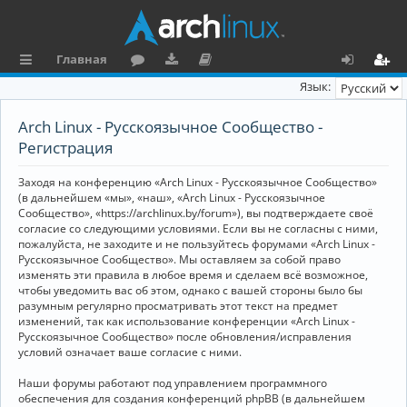
Главная
с
о
аг
о
х
ег
Язык:
ы
ру
ру
ку
о
и
Arch Linux - Русскоязычное Сообщество -
л
м
зк
м
д
ст
Регистрация
к
и
е
р
Заходя на конференцию «Arch Linux - Русскоязычное Сообщество»
и
н
а
(в дальнейшем «мы», «наш», «Arch Linux - Русскоязычное
Сообщество», «https://archlinux.by/forum»), вы подтверждаете своё
та
ц
согласие со следующими условиями. Если вы не согласны с ними,
пожалуйста, не заходите и не пользуйтесь форумами «Arch Linux -
ц
и
Русскоязычное Сообщество». Мы оставляем за собой право
изменять эти правила в любое время и сделаем всё возможное,
и
я
чтобы уведомить вас об этом, однако с вашей стороны было бы
я
разумным регулярно просматривать этот текст на предмет
изменений, так как использование конференции «Arch Linux -
Русскоязычное Сообщество» после обновления/исправления
условий означает ваше согласие с ними.
Наши форумы работают под управлением программного
обеспечения для создания конференций phpBB (в дальнейшем