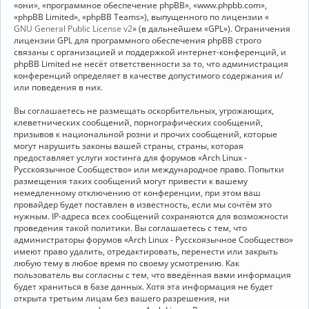
«они», «программное обеспечение phpBB», «www.phpbb.com»,
«phpBB Limited», «phpBB Teams»), выпущенного по лицензии «
GNU General Public License v2
» (в дальнейшем «GPL»). Ограничения
лицензии GPL для программного обеспечения phpBB строго
связаны с организацией и поддержкой интернет-конференций, и
phpBB Limited не несёт ответственности за то, что администрация
конференций определяет в качестве допустимого содержания и/
или поведения в них.
Вы соглашаетесь не размещать оскорбительных, угрожающих,
клеветнических сообщений, порнографических сообщений,
призывов к национальной розни и прочих сообщений, которые
могут нарушить законы вашей страны, страны, которая
предоставляет услуги хостинга для форумов «Arch Linux -
Русскоязычное Сообщество» или международное право. Попытки
размещения таких сообщений могут привести к вашему
немедленному отключению от конференции, при этом ваш
провайдер будет поставлен в известность, если мы сочтём это
нужным. IP-адреса всех сообщений сохраняются для возможности
проведения такой политики. Вы соглашаетесь с тем, что
администраторы форумов «Arch Linux - Русскоязычное Сообщество»
имеют право удалить, отредактировать, перенести или закрыть
любую тему в любое время по своему усмотрению. Как
пользователь вы согласны с тем, что введённая вами информация
будет храниться в базе данных. Хотя эта информация не будет
открыта третьим лицам без вашего разрешения, ни