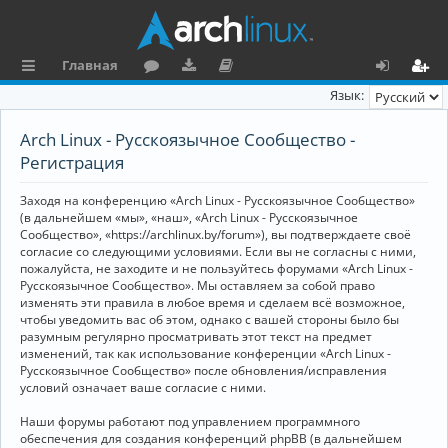
Главная
с
о
аг
о
х
ег
Язык:
ы
ру
ру
ку
о
и
Arch Linux - Русскоязычное Сообщество -
л
м
зк
м
д
ст
Регистрация
к
и
е
р
Заходя на конференцию «Arch Linux - Русскоязычное Сообщество»
и
н
а
(в дальнейшем «мы», «наш», «Arch Linux - Русскоязычное
Сообщество», «https://archlinux.by/forum»), вы подтверждаете своё
та
ц
согласие со следующими условиями. Если вы не согласны с ними,
пожалуйста, не заходите и не пользуйтесь форумами «Arch Linux -
ц
и
Русскоязычное Сообщество». Мы оставляем за собой право
изменять эти правила в любое время и сделаем всё возможное,
и
я
чтобы уведомить вас об этом, однако с вашей стороны было бы
я
разумным регулярно просматривать этот текст на предмет
изменений, так как использование конференции «Arch Linux -
Русскоязычное Сообщество» после обновления/исправления
условий означает ваше согласие с ними.
Наши форумы работают под управлением программного
обеспечения для создания конференций phpBB (в дальнейшем