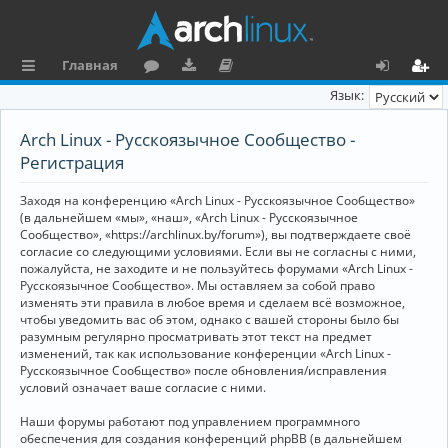
Главная
с
о
аг
о
х
ег
Язык:
ы
ру
ру
ку
о
и
Arch Linux - Русскоязычное Сообщество -
л
м
зк
м
д
ст
Регистрация
к
и
е
р
Заходя на конференцию «Arch Linux - Русскоязычное Сообщество»
и
н
а
(в дальнейшем «мы», «наш», «Arch Linux - Русскоязычное
Сообщество», «https://archlinux.by/forum»), вы подтверждаете своё
та
ц
согласие со следующими условиями. Если вы не согласны с ними,
пожалуйста, не заходите и не пользуйтесь форумами «Arch Linux -
ц
и
Русскоязычное Сообщество». Мы оставляем за собой право
изменять эти правила в любое время и сделаем всё возможное,
и
я
чтобы уведомить вас об этом, однако с вашей стороны было бы
я
разумным регулярно просматривать этот текст на предмет
изменений, так как использование конференции «Arch Linux -
Русскоязычное Сообщество» после обновления/исправления
условий означает ваше согласие с ними.
Наши форумы работают под управлением программного
обеспечения для создания конференций phpBB (в дальнейшем