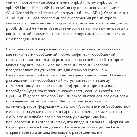
«они», «программное обеспечение phpBB», «www.phpbb.com»,
«phpBB Limited», «phpBB Teams»), выпущенного по лицензии «
GNU General Public License v2
» (в дальнейшем «GPL»). Ограничения
лицензии GPL для программного обеспечения phpBB строго
связаны с организацией и поддержкой интернет-конференций, и
phpBB Limited не несёт ответственности за то, что администрация
конференций определяет в качестве допустимого содержания и/
или поведения в них.
Вы соглашаетесь не размещать оскорбительных, угрожающих,
клеветнических сообщений, порнографических сообщений,
призывов к национальной розни и прочих сообщений, которые
могут нарушить законы вашей страны, страны, которая
предоставляет услуги хостинга для форумов «Arch Linux -
Русскоязычное Сообщество» или международное право. Попытки
размещения таких сообщений могут привести к вашему
немедленному отключению от конференции, при этом ваш
провайдер будет поставлен в известность, если мы сочтём это
нужным. IP-адреса всех сообщений сохраняются для возможности
проведения такой политики. Вы соглашаетесь с тем, что
администраторы форумов «Arch Linux - Русскоязычное Сообщество»
имеют право удалить, отредактировать, перенести или закрыть
любую тему в любое время по своему усмотрению. Как
пользователь вы согласны с тем, что введённая вами информация
будет храниться в базе данных. Хотя эта информация не будет
открыта третьим лицам без вашего разрешения, ни