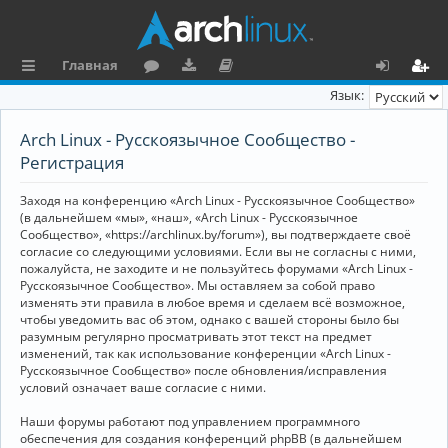
Главная
с
о
аг
о
х
ег
Язык:
ы
ру
ру
ку
о
и
Arch Linux - Русскоязычное Сообщество -
л
м
зк
м
д
ст
Регистрация
к
и
е
р
Заходя на конференцию «Arch Linux - Русскоязычное Сообщество»
и
н
а
(в дальнейшем «мы», «наш», «Arch Linux - Русскоязычное
Сообщество», «https://archlinux.by/forum»), вы подтверждаете своё
та
ц
согласие со следующими условиями. Если вы не согласны с ними,
пожалуйста, не заходите и не пользуйтесь форумами «Arch Linux -
ц
и
Русскоязычное Сообщество». Мы оставляем за собой право
изменять эти правила в любое время и сделаем всё возможное,
и
я
чтобы уведомить вас об этом, однако с вашей стороны было бы
я
разумным регулярно просматривать этот текст на предмет
изменений, так как использование конференции «Arch Linux -
Русскоязычное Сообщество» после обновления/исправления
условий означает ваше согласие с ними.
Наши форумы работают под управлением программного
обеспечения для создания конференций phpBB (в дальнейшем