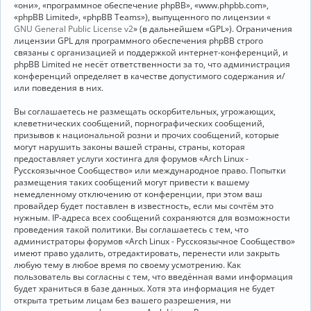
«они», «программное обеспечение phpBB», «www.phpbb.com»,
«phpBB Limited», «phpBB Teams»), выпущенного по лицензии «
GNU General Public License v2
» (в дальнейшем «GPL»). Ограничения
лицензии GPL для программного обеспечения phpBB строго
связаны с организацией и поддержкой интернет-конференций, и
phpBB Limited не несёт ответственности за то, что администрация
конференций определяет в качестве допустимого содержания и/
или поведения в них.
Вы соглашаетесь не размещать оскорбительных, угрожающих,
клеветнических сообщений, порнографических сообщений,
призывов к национальной розни и прочих сообщений, которые
могут нарушить законы вашей страны, страны, которая
предоставляет услуги хостинга для форумов «Arch Linux -
Русскоязычное Сообщество» или международное право. Попытки
размещения таких сообщений могут привести к вашему
немедленному отключению от конференции, при этом ваш
провайдер будет поставлен в известность, если мы сочтём это
нужным. IP-адреса всех сообщений сохраняются для возможности
проведения такой политики. Вы соглашаетесь с тем, что
администраторы форумов «Arch Linux - Русскоязычное Сообщество»
имеют право удалить, отредактировать, перенести или закрыть
любую тему в любое время по своему усмотрению. Как
пользователь вы согласны с тем, что введённая вами информация
будет храниться в базе данных. Хотя эта информация не будет
открыта третьим лицам без вашего разрешения, ни