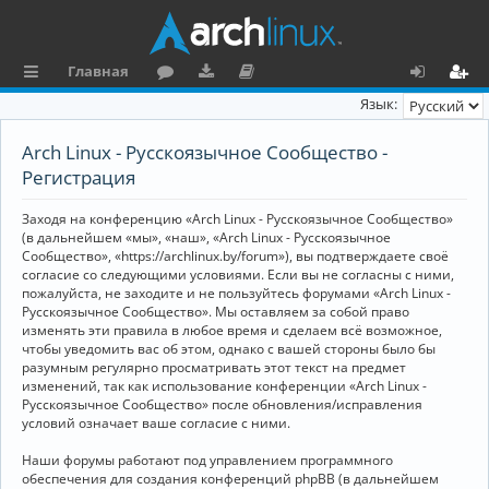
Главная
с
о
аг
о
х
ег
Язык:
ы
ру
ру
ку
о
и
Arch Linux - Русскоязычное Сообщество -
л
м
зк
м
д
ст
Регистрация
к
и
е
р
Заходя на конференцию «Arch Linux - Русскоязычное Сообщество»
и
н
а
(в дальнейшем «мы», «наш», «Arch Linux - Русскоязычное
Сообщество», «https://archlinux.by/forum»), вы подтверждаете своё
та
ц
согласие со следующими условиями. Если вы не согласны с ними,
пожалуйста, не заходите и не пользуйтесь форумами «Arch Linux -
ц
и
Русскоязычное Сообщество». Мы оставляем за собой право
изменять эти правила в любое время и сделаем всё возможное,
и
я
чтобы уведомить вас об этом, однако с вашей стороны было бы
я
разумным регулярно просматривать этот текст на предмет
изменений, так как использование конференции «Arch Linux -
Русскоязычное Сообщество» после обновления/исправления
условий означает ваше согласие с ними.
Наши форумы работают под управлением программного
обеспечения для создания конференций phpBB (в дальнейшем