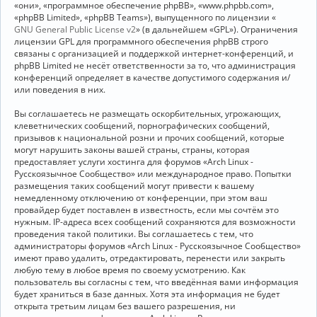
«они», «программное обеспечение phpBB», «www.phpbb.com»,
«phpBB Limited», «phpBB Teams»), выпущенного по лицензии «
GNU General Public License v2
» (в дальнейшем «GPL»). Ограничения
лицензии GPL для программного обеспечения phpBB строго
связаны с организацией и поддержкой интернет-конференций, и
phpBB Limited не несёт ответственности за то, что администрация
конференций определяет в качестве допустимого содержания и/
или поведения в них.
Вы соглашаетесь не размещать оскорбительных, угрожающих,
клеветнических сообщений, порнографических сообщений,
призывов к национальной розни и прочих сообщений, которые
могут нарушить законы вашей страны, страны, которая
предоставляет услуги хостинга для форумов «Arch Linux -
Русскоязычное Сообщество» или международное право. Попытки
размещения таких сообщений могут привести к вашему
немедленному отключению от конференции, при этом ваш
провайдер будет поставлен в известность, если мы сочтём это
нужным. IP-адреса всех сообщений сохраняются для возможности
проведения такой политики. Вы соглашаетесь с тем, что
администраторы форумов «Arch Linux - Русскоязычное Сообщество»
имеют право удалить, отредактировать, перенести или закрыть
любую тему в любое время по своему усмотрению. Как
пользователь вы согласны с тем, что введённая вами информация
будет храниться в базе данных. Хотя эта информация не будет
открыта третьим лицам без вашего разрешения, ни