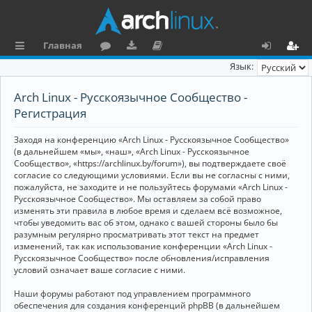
Главная
с
о
аг
о
х
ег
Язык:
ы
ру
ру
ку
о
и
Arch Linux - Русскоязычное Сообщество -
л
м
зк
м
д
ст
Регистрация
к
и
е
р
Заходя на конференцию «Arch Linux - Русскоязычное Сообщество»
и
н
а
(в дальнейшем «мы», «наш», «Arch Linux - Русскоязычное
Сообщество», «https://archlinux.by/forum»), вы подтверждаете своё
та
ц
согласие со следующими условиями. Если вы не согласны с ними,
пожалуйста, не заходите и не пользуйтесь форумами «Arch Linux -
ц
и
Русскоязычное Сообщество». Мы оставляем за собой право
изменять эти правила в любое время и сделаем всё возможное,
и
я
чтобы уведомить вас об этом, однако с вашей стороны было бы
я
разумным регулярно просматривать этот текст на предмет
изменений, так как использование конференции «Arch Linux -
Русскоязычное Сообщество» после обновления/исправления
условий означает ваше согласие с ними.
Наши форумы работают под управлением программного
обеспечения для создания конференций phpBB (в дальнейшем