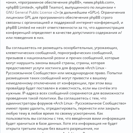
«они», «программное обеспечение phpBB», «www.phpbb.com»,
«phpBB Limited», «phpBB Teams»), выпущенного по лицензии «
GNU General Public License v2
» (в дальнейшем «GPL»). Ограничения
лицензии GPL для программного обеспечения phpBB строго
связаны с организацией и поддержкой интернет-конференций, и
phpBB Limited не несёт ответственности за то, что администрация
конференций определяет в качестве допустимого содержания и/
или поведения в них.
Вы соглашаетесь не размещать оскорбительных, угрожающих,
клеветнических сообщений, порнографических сообщений,
призывов к национальной розни и прочих сообщений, которые
могут нарушить законы вашей страны, страны, которая
предоставляет услуги хостинга для форумов «Arch Linux -
Русскоязычное Сообщество» или международное право. Попытки
размещения таких сообщений могут привести к вашему
немедленному отключению от конференции, при этом ваш
провайдер будет поставлен в известность, если мы сочтём это
нужным. IP-адреса всех сообщений сохраняются для возможности
проведения такой политики. Вы соглашаетесь с тем, что
администраторы форумов «Arch Linux - Русскоязычное Сообщество»
имеют право удалить, отредактировать, перенести или закрыть
любую тему в любое время по своему усмотрению. Как
пользователь вы согласны с тем, что введённая вами информация
будет храниться в базе данных. Хотя эта информация не будет
открыта третьим лицам без вашего разрешения, ни