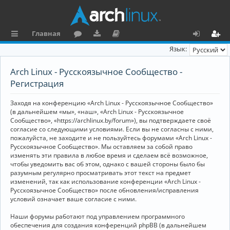
Главная
с
о
аг
о
х
ег
Язык:
ы
ру
ру
ку
о
и
Arch Linux - Русскоязычное Сообщество -
л
м
зк
м
д
ст
Регистрация
к
и
е
р
Заходя на конференцию «Arch Linux - Русскоязычное Сообщество»
и
н
а
(в дальнейшем «мы», «наш», «Arch Linux - Русскоязычное
Сообщество», «https://archlinux.by/forum»), вы подтверждаете своё
та
ц
согласие со следующими условиями. Если вы не согласны с ними,
пожалуйста, не заходите и не пользуйтесь форумами «Arch Linux -
ц
и
Русскоязычное Сообщество». Мы оставляем за собой право
изменять эти правила в любое время и сделаем всё возможное,
и
я
чтобы уведомить вас об этом, однако с вашей стороны было бы
я
разумным регулярно просматривать этот текст на предмет
изменений, так как использование конференции «Arch Linux -
Русскоязычное Сообщество» после обновления/исправления
условий означает ваше согласие с ними.
Наши форумы работают под управлением программного
обеспечения для создания конференций phpBB (в дальнейшем